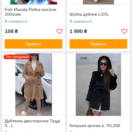
Fish Masala Рибна масала
100грам.
Шубка дубляж L/2XL
В наявності
В наявності
108
1 990
₴
₴
Купити
Купити
Топ продажів
Дублянка двостороння Тедді
S , L
Кожушок кролик р. XS,S/M