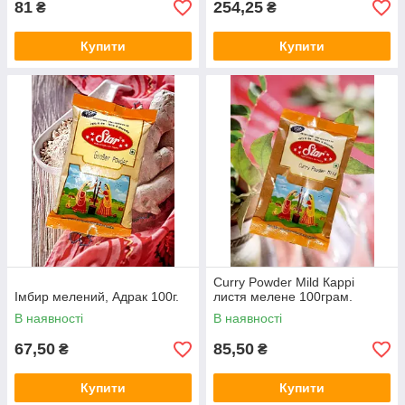
81
254,25
₴
₴
Купити
Купити
Curry Powder Mild Каррі
Імбир мелений, Адрак 100г.
листя мелене 100грам.
В наявності
В наявності
67,50
85,50
₴
₴
Купити
Купити