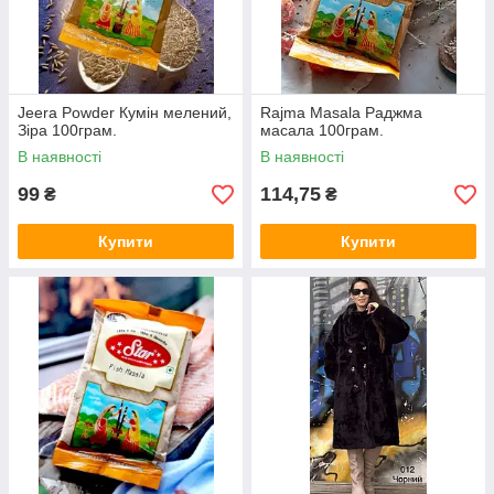
Jeera Powder Кумін мелений,
Rajma Masala Раджма
Зіра 100грам.
масала 100грам.
В наявності
В наявності
99
114,75
₴
₴
Купити
Купити