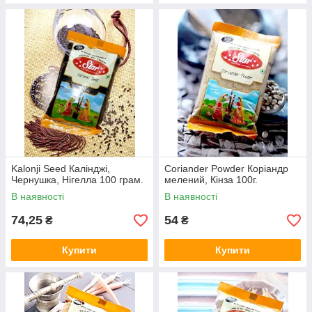
Kalonji Seed Калінджі,
Coriander Powder Коріандр
Чернушка, Нігелла 100 грам.
мелений, Кінза 100г.
В наявності
В наявності
74,25
54
₴
₴
Купити
Купити