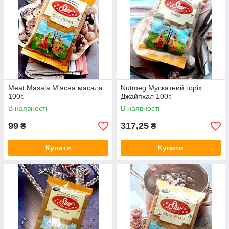
Meat Masala М'ясна масала
Nutmeg Мускатний горіх,
100г.
Джайпхал 100г.
В наявності
В наявності
99
317,25
₴
₴
Купити
Купити