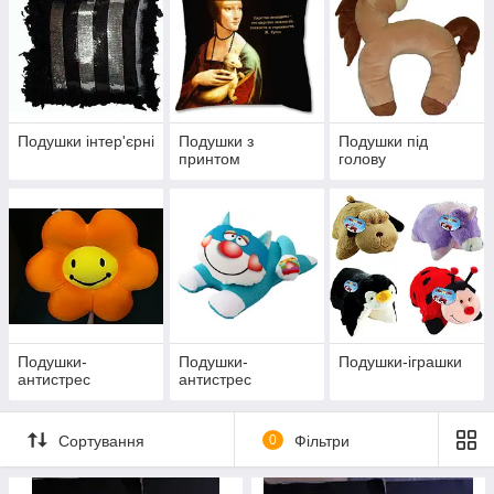
варіантів із незвичайними принтами. Вони ідеально підійдуть
для вітальні, спальні, дитячої або затишного куточка для
відпочинку.
Подушки інтер'єрні
Подушки з
Подушки під
принтом
голову
Подушки-
Подушки-
Подушки-іграшки
антистрес
антистрес
Сортування
0
Фільтри