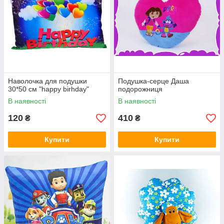
Наволочка для подушки
Подушка-серце Даша
30*50 см "happy birhday"
подорожниця
В наявності
В наявності
120
410
₴
₴
Купити
Купити