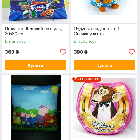
Подушка Щенячий патруль,
Подушка-сидіння 2 в 1
30х30 см
Овечка у квітах
В наявності
В наявності
360
390
₴
₴
Купити
Купити
Топ продажів