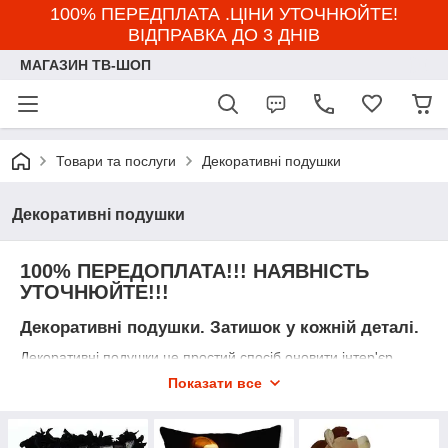
100% ПЕРЕДПЛАТА .ЦІНИ УТОЧНЮЙТЕ!
ВІДПРАВКА ДО 3 ДНІВ
МАГАЗИН ТВ-ШОП
Товари та послуги
Декоративні подушки
Декоративні подушки
100% ПЕРЕДОПЛАТА!!! НАЯВНІСТЬ
УТОЧНЮЙТЕ!!!
Декоративні подушки. Затишок у кожній деталі.
Декоративні подушки це простий спосіб оновити інтер'єр.
Вони створюють атмосферу тепла та затишку, розставляють
Показати все
стильні акценти та роблять простір по-справжньому живим. У
нашій колекції є багато різних форм, розмірів і дизайнів: від
лаконічних і мінімалістичних моделей до яскравих акцентних