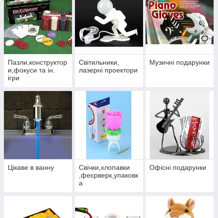
особливі. Це подарунки, які викликають усмішку, захват і
щире «
вау
!». Для друзів і колег, для близьких і коханих, для
тих, у кого «навіть усе є» ми підібрали рішення, здатні
здивувати навіть найдосвідченіших.
Оригінальний дизайн
Нестандартні ідеї
Пазли,конструктор
Світильники,
Музичні подарунки
и,фокуси та ін.
лазерні проектори
Подарунки з гумором і змістом
ігри
Враження, які залишаються в пам'яті
Незвичайний подарунок - це не просто річ, а емоція. Потіште
близьких чимось дійсно особливим!
Також у нас великий асортимент у нашому магазині, де
можна вибрати цікавий подарунок!
Цікаве в ванну
Свічки,хлопавки
Офісні подарунки
,феєрверк,упаковк
а