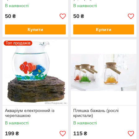
В наявності
В наявності
50
50
₴
₴
Купити
Купити
Топ продажів
Акваріум електронний із
Пляшка бажань (рослі
черепашкою
кристали)
В наявності
В наявності
199
115
₴
₴