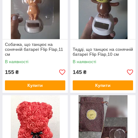
Собачка, що танцює на
сонячній батареї Flip Flap,11
Тедді, що танцює на сонячній
см
батареї Flip Flap,10 см
В наявності
В наявності
155
145
₴
₴
Купити
Купити