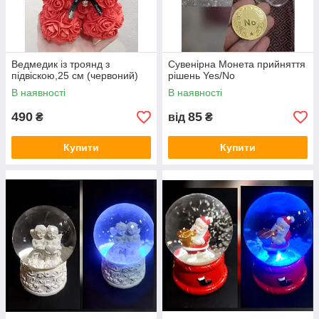
Ведмедик із троянд з
Сувенірна Монета прийняття
підвіскою,25 см (червоний)
рішень Yes/No
В наявності
В наявності
490
85
₴
від
₴
Купити
Купити