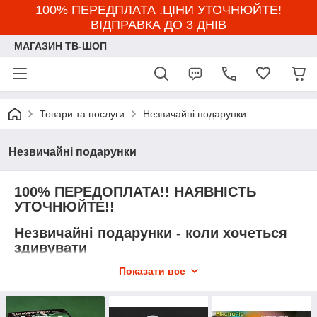
100% ПЕРЕДПЛАТА .ЦІНИ УТОЧНЮЙТЕ!
ВІДПРАВКА ДО 3 ДНІВ
МАГАЗИН ТВ-ШОП
Товари та послуги
Незвичайні подарунки
Незвичайні подарунки
100% ПЕРЕДОПЛАТА!! НАЯВНІСТЬ
УТОЧНЮЙТЕ!!
Незвичайні подарунки - коли хочеться
здивувати
Показати все
Шукаєте подарунок, який запам'ятається надовго? У цьому
розділі зібрані оригінальні ідеї для тих, хто цінує емоції,
креатив та індивідуальність. Тут ви знайдете речі з
характером, несподівані, стильні та по-справжньому