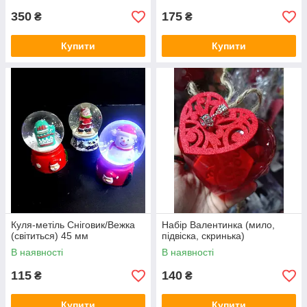
350
175
₴
₴
Купити
Купити
Куля-метіль Сніговик/Вежка
Набір Валентинка (мило,
(світиться) 45 мм
підвіска, скринька)
В наявності
В наявності
115
140
₴
₴
Купити
Купити