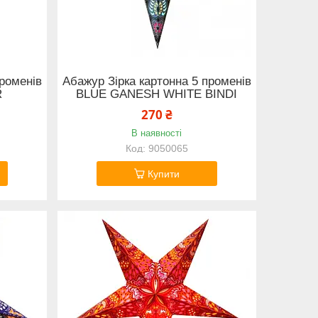
променів
Абажур Зірка картонна 5 променів
R
BLUE GANESH WHITE BINDI
270 ₴
В наявності
9050065
Купити