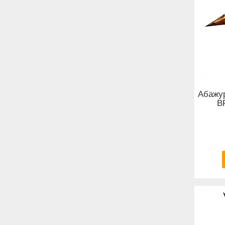
Абажур
B