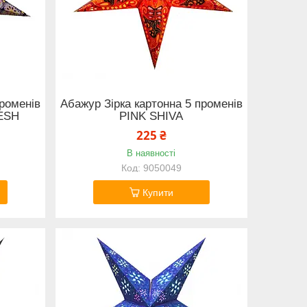
променів
Абажур Зірка картонна 5 променів
ESH
PINK SHIVA
225 ₴
В наявності
9050049
Купити