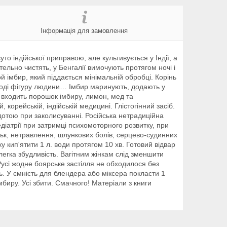
Інформація для замовлення
о індійської приправою, але культивується у Індії, а
тельно чистять, у Бенгалії вимочують протягом ночі і
 імбир, який піддається мінімальній обробці. Корінь
 іноді фігуру людини… Імбир маринують, додають у
 входить порошок імбиру, лимон, мед та
 корейській, індійській медицині. Глістогінний засіб.
дотою при заколисуванні. Російська нетрадиційна
діатрії при затримці психомоторного розвитку, при
ольк, нетравлення, шлункових болів, серцево-судинних
у кип'ятити 1 л. води протягом 10 хв. Готовий відвар
легка збудливість. Вагітним жінкам слід зменшити
 Русі жодне боярське застілля не обходилося без
. У ємність для блендера або міксера покласти 1
мбиру. Усі збити. Смачного! Матеріали з книги