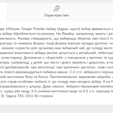
Характеристики
я 100грам. Ginger Powder Імбир (Адрак, шунті) Імбир вважається сут
ах імбир обробляється по-різному. На Ямайці, наприклад, миють і ре
мелюють. Фахівці стверджують, що найкраще зберігає свої якості той
у структуру та химерну форму. Іноді форма корінця нагадує долоню,
смаком і користю для організму має імбирний чай, до складу якого
увальні властивості імбиру високо цінуються у китайській, тибетській,
холестерину. Допомагає у «боротьбі» з токсикозом у вагітних та ну
ра, наприклад, у дітей, що часто і довго хворіють і дорослих, в пе
ї дисбактеріозів, при імпотенції, при хронічних циститах. газів і к
та ломоті рекомендується імбирна ванна: 2-3 ст.л. імбирного порошк
сухий заспокоює Вату та Капху. Протипоказання: виразкова хвороба, 
 усіх страв особливо любила ті, до складу яких входить імбир. А на
еретравлювалися у шлунку. Дуже смачно. Імбирно-банановий коктейль
л. цукру або меду, 0,5 склянки кип'яченої води та 0,5 ч.л. порошку і
.В. Одеса ТЕС 2011 80 сторінок