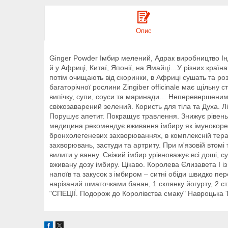
Опис
Ginger Powder Імбир мелений, Адрак виробництво Інді
й у Африці, Китаї, Японії, на Ямайці…У різних країн
потім очищають від скоринки, в Африці сушать та роз
багаторічної рослини Zingiber officinale має щільн
випічку, супи, соуси та маринади… Неперевершеним 
свіжозаварений зелений. Користь для тіла та Духа. Лік
Порушує апетит. Покращує травлення. Знижує рівень 
медицина рекомендує вживання імбиру як імунокоректо
бронхолегеневих захворюваннях, в комплексній терапі
захворювань, застуди та артриту. При м'язовій втомі 
вилити у ванну. Свіжий імбир урівноважує всі доші, 
вживану дозу імбиру. Цікаво. Королева Єлизавета I із
напоїв та закусок з імбиром – ситні обіди швидко п
нарізаний шматочками банан, 1 склянку йогурту, 2 ст.
"СПЕЦІЇ. Подорож до Королівства смаку" Навроцька Т