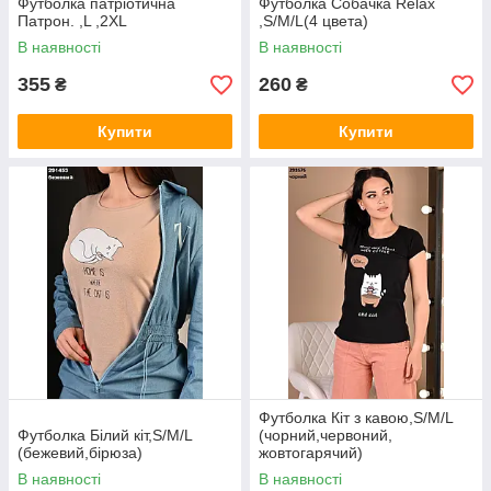
Футболка патріотична
Футболка Собачка Relax
Патрон. ,L ,2XL
,S/M/L(4 цвета)
В наявності
В наявності
355
260
₴
₴
Купити
Купити
Футболка Кіт з кавою,S/M/L
Футболка Білий кіт,S/M/L
(чорний,червоний,
(бежевий,бірюза)
жовтогарячий)
В наявності
В наявності