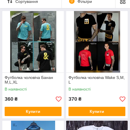
Сортування
0
Фільтри
Футболка чоловіча Банан
Футболка чоловіча Wake S,M,
M,L,XL
L
В наявності
В наявності
360
370
₴
₴
Купити
Купити