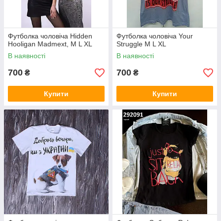
Футболка чоловіча Hidden
Футболка чоловіча Your
Hooligan Madmext, М L XL
Struggle М L XL
В наявності
В наявності
700
700
₴
₴
Купити
Купити