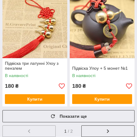
Підвіска три латунні Улоу з
пензлем
Підвіска Улоу + 5 монет №1
В наявності
В наявності
180
180
₴
₴
Купити
Купити
Показати ще
1
/ 2