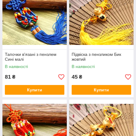
Тапочки в'язані з пензлем
Підвіска з пензликом Бик
Сині малі
жовтий
В наявності
В наявності
81
45
₴
₴
Купити
Купити