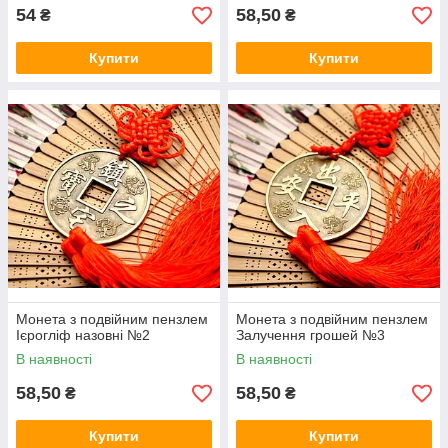
54
58,50
₴
₴
Купити
Купити
Монета з подвійним пензлем
Монета з подвійним пензлем
Ієрогліф назовні №2
Залучення грошей №3
В наявності
В наявності
58,50
58,50
₴
₴
Купити
Купити