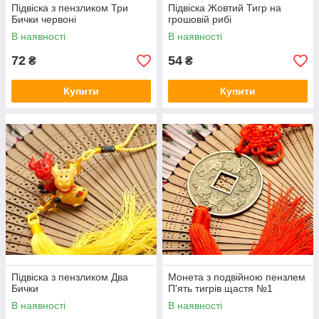
Підвіска з пензликом Три
Підвіска Жовтий Тигр на
Бички червоні
грошовій рибі
В наявності
В наявності
72
54
₴
₴
Купити
Купити
Підвіска з пензликом Два
Монета з подвійною пензлем
Бички
П'ять тигрів щастя №1
В наявності
В наявності