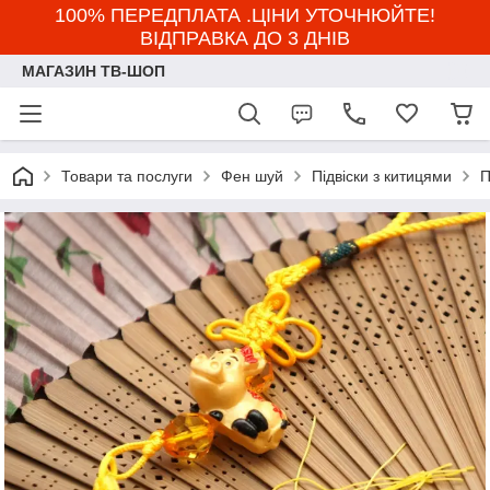
100% ПЕРЕДПЛАТА .ЦІНИ УТОЧНЮЙТЕ!
ВІДПРАВКА ДО 3 ДНІВ
МАГАЗИН ТВ-ШОП
Товари та послуги
Фен шуй
Підвіски з китицями
П