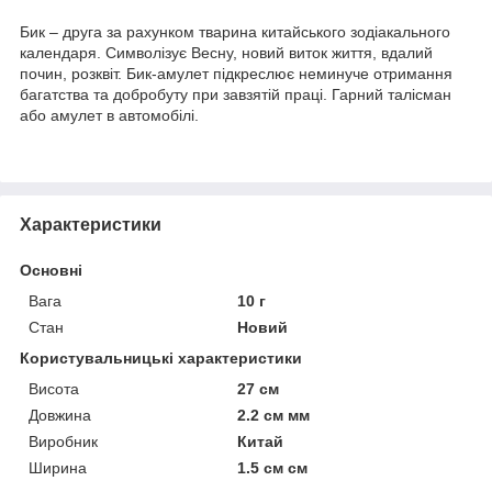
Бик – друга за рахунком тварина китайського зодіакального
календаря. Символізує Весну, новий виток життя, вдалий
почин, розквіт. Бик-амулет підкреслює неминуче отримання
багатства та добробуту при завзятій праці. Гарний талісман
або амулет в автомобілі.
Характеристики
Основні
Вага
10 г
Стан
Новий
Користувальницькі характеристики
Висота
27 см
Довжина
2.2 см мм
Виробник
Китай
Ширина
1.5 см см