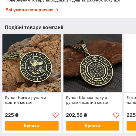
Всі умови повернення
Подібні товари компанії
Кулон Вовк з рунами
Кулон Шолом жаху з
Лото
жовтий метал
рунами жовтий метал
лан
225
202,50
225
₴
₴
Купити
Купити