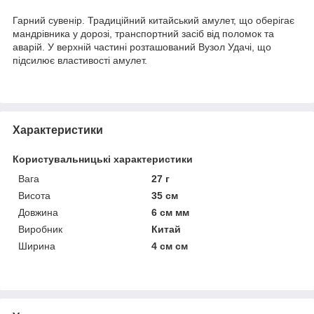
Гарний сувенір. Традиційний китайський амулет, що оберігає
мандрівника у дорозі, транспортний засіб від поломок та
аварій. У верхній частині розташований Вузол Удачі, що
підсилює властивості амулет.
Характеристики
Користувальницькі характеристики
Вага
27 г
Висота
35 см
Довжина
6 см мм
Виробник
Китай
Ширина
4 см см