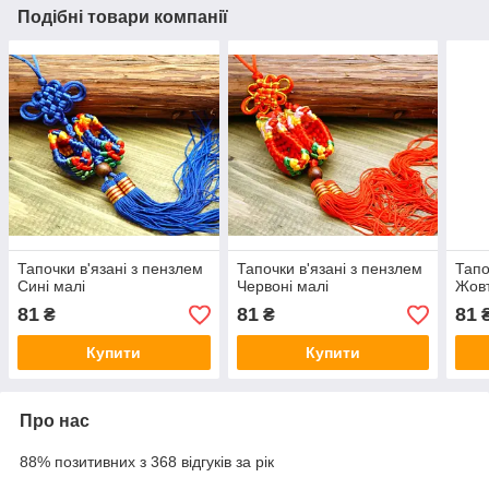
Подібні товари компанії
Тапочки в'язані з пензлем
Тапочки в'язані з пензлем
Тапо
Сині малі
Червоні малі
Жовт
81
81
81
₴
₴
Купити
Купити
Про нас
88% позитивних з 368 відгуків за рік