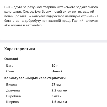
Бик – друга за рахунком тварина китайського зодіакального
календаря. Символізує Весну, новий виток життя, вдалий
почин, розквіт. Бик-амулет підкреслює неминуче отримання
багатства та добробуту при завзятій праці. Гарний талісман
або амулет в автомобілі.
Характеристики
Основні
Вага
10 г
Стан
Новий
Користувальницькі характеристики
Висота
27 см
Довжина
2.2 см мм
Виробник
Китай
Ширина
1.5 см см