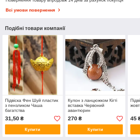
Всі умови повернення
Подібні товари компанії
Підвіска Фен Шуй пластик
Кулон з ланцюжком Кігті
Підв
з пензликом Чаша
вставка Червоний
жовт
багатства
авантюрин
31,50
270
45
₴
₴
Купити
Купити