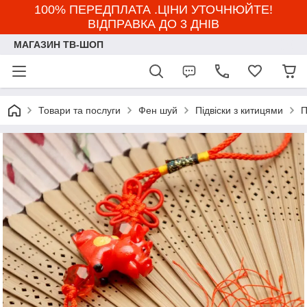
100% ПЕРЕДПЛАТА .ЦІНИ УТОЧНЮЙТЕ!
ВІДПРАВКА ДО 3 ДНІВ
МАГАЗИН ТВ-ШОП
Товари та послуги
Фен шуй
Підвіски з китицями
П