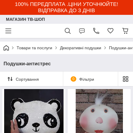
100% ПЕРЕДПЛАТА .ЦІНИ УТОЧНЮЙТЕ!
ВІДПРАВКА ДО 3 ДНІВ
МАГАЗИН ТВ-ШОП
Товари та послуги
Декоративні подушки
Подушки-ан
Подушки-антистрес
Сортування
0
Фільтри