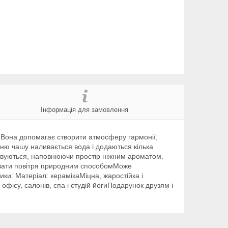
Інформація для замовлення
 Вона допомагає створити атмосферу гармонії,
хню чашу наливається вода і додаються кілька
аровуються, наповнюючи простір ніжним ароматом.
увати повітря природним способомМоже
ки: Матеріал: керамікаМіцна, жаростійка і
офісу, салонів, спа і студій йогиПодарунок друзям і