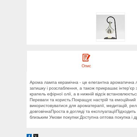
Опис
Арома лампа керамічна - це елегантна ароматична 
затишку і розслаблення, а також прикрашає інтер'єр
крапель ефірної олії, а в нижній відсік встановлюєт
Переваги та користь:Покращує настрій та емоційни
використовуватися для ароматерапії, медитацій, рела
довговічнаПроста в догляді та експлуатаціїПідходить
близьким Умови покупки:Доступна оптова покупка і д