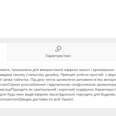
Характеристики
лампа, призначена для використання ефірних масел і аромамасел.
 завдяки своєму стильному дизайну. Принцип роботи простий: у вер
ься свічка-таблетка. Під дією тепла ароматичні речовини м'яко вип
й станСприяє розслабленню і відновленню силДопомагає ароматиз
ксаціїПідходить як оригінальний і корисний подарунок Характеристи
 для будь-яких видів ефірних маселІдеально підходить для:Будинки, 
ропшиппінгШвидка доставка по всій Україні