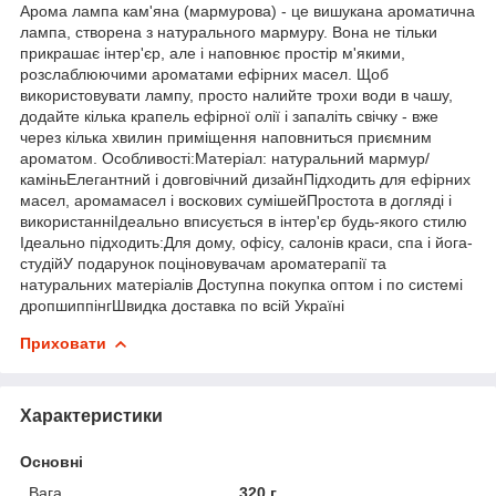
Арома лампа кам'яна (мармурова) - це вишукана ароматична
лампа, створена з натурального мармуру. Вона не тільки
прикрашає інтер'єр, але і наповнює простір м'якими,
розслаблюючими ароматами ефірних масел. Щоб
використовувати лампу, просто налийте трохи води в чашу,
додайте кілька крапель ефірної олії і запаліть свічку - вже
через кілька хвилин приміщення наповниться приємним
ароматом. Особливості:Матеріал: натуральний мармур/
каміньЕлегантний і довговічний дизайнПідходить для ефірних
масел, аромамасел і воскових сумішейПростота в догляді і
використанніІдеально вписується в інтер'єр будь-якого стилю
Ідеально підходить:Для дому, офісу, салонів краси, спа і йога-
студійУ подарунок поціновувачам ароматерапії та
натуральних матеріалів Доступна покупка оптом і по системі
дропшиппінгШвидка доставка по всій Україні
Приховати
Характеристики
Основні
Вага
320 г