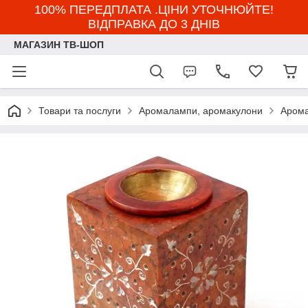
100% ПЕРЕДПЛАТА .ЦІНИ УТОЧНЮЙТЕ!
ВІДПРАВКА ДО 3 ДНІВ
МАГАЗИН ТВ-ШОП
Товари та послуги
Аромалампи, аромакулони
Арома