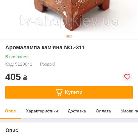
Аромалампа кам'яна NO.-311
В наявності
Код: 9120041
Роздріб
405
₴
Купити
Опис
Характеристики
Доставка
Оплата
Умови п
Опис