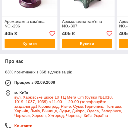
Аромалампа кам'яна
Аромалампа кам'яна
Аро
NO.-296
NO.-307
NO.
405
405
405
₴
₴
Купити
Купити
Про нас
88% позитивних з 368 відгуків за рік
Працює з 02.09.2008
м. Київ
вул. Харківське шосе,19 ТЦ Мега Сіті (бутіки №1018,
1019, 1037, 1039) з 11-00 — 20-00 (телефонуйте
заздалегідь) Кіровоград, Рівне, Суми,Тернопіль, Полтава,
Харьків, Львів, Вінниця, Луцьк, Дніпро, Одеса, Запоріжжя,
Черкаси, Херсон, Ужгород, Чернівці, Київ, Україна
Контакти