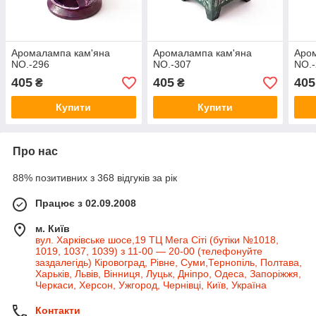
Аромалампа кам'яна
Аромалампа кам'яна
Аро
NO.-296
NO.-307
NO.
405
405
405
₴
₴
Купити
Купити
Про нас
88% позитивних з 368 відгуків за рік
Працює з 02.09.2008
м. Київ
вул. Харківське шосе,19 ТЦ Мега Сіті (бутіки №1018,
1019, 1037, 1039) з 11-00 — 20-00 (телефонуйте
заздалегідь) Кіровоград, Рівне, Суми,Тернопіль, Полтава,
Харьків, Львів, Вінниця, Луцьк, Дніпро, Одеса, Запоріжжя,
Черкаси, Херсон, Ужгород, Чернівці, Київ, Україна
Контакти