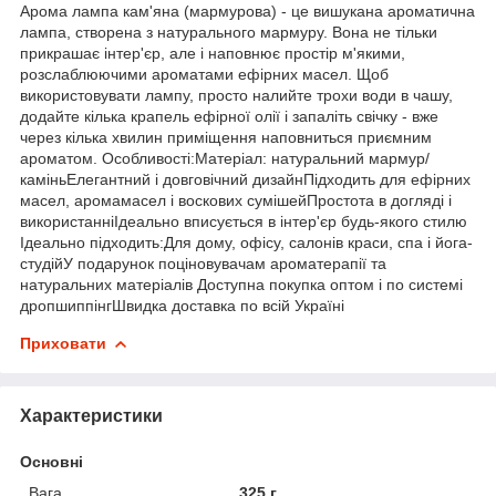
Арома лампа кам'яна (мармурова) - це вишукана ароматична
лампа, створена з натурального мармуру. Вона не тільки
прикрашає інтер'єр, але і наповнює простір м'якими,
розслаблюючими ароматами ефірних масел. Щоб
використовувати лампу, просто налийте трохи води в чашу,
додайте кілька крапель ефірної олії і запаліть свічку - вже
через кілька хвилин приміщення наповниться приємним
ароматом. Особливості:Матеріал: натуральний мармур/
каміньЕлегантний і довговічний дизайнПідходить для ефірних
масел, аромамасел і воскових сумішейПростота в догляді і
використанніІдеально вписується в інтер'єр будь-якого стилю
Ідеально підходить:Для дому, офісу, салонів краси, спа і йога-
студійУ подарунок поціновувачам ароматерапії та
натуральних матеріалів Доступна покупка оптом і по системі
дропшиппінгШвидка доставка по всій Україні
Приховати
Характеристики
Основні
Вага
325 г