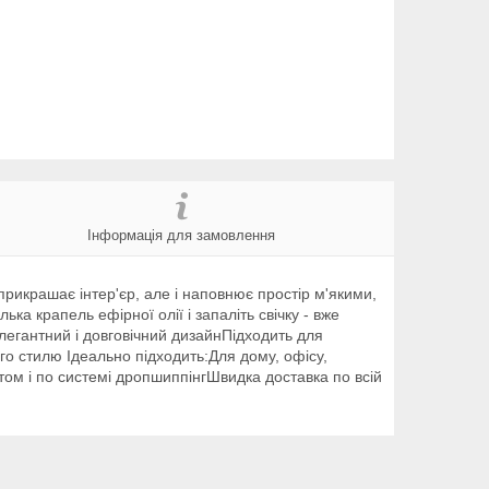
Інформація для замовлення
рикрашає інтер'єр, але і наповнює простір м'якими,
 крапель ефірної олії і запаліть свічку - вже
егантний і довговічний дизайнПідходить для
го стилю Ідеально підходить:Для дому, офісу,
том і по системі дропшиппінгШвидка доставка по всій