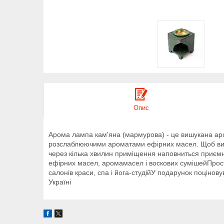
Опис
Арома лампа кам'яна (мармурова) - це вишукана аром
розслаблюючими ароматами ефірних масел. Щоб викори
через кілька хвилин приміщення наповниться приємн
ефірних масел, аромамасел і воскових сумішейПростот
салонів краси, спа і йога-студійУ подарунок поцінов
Україні