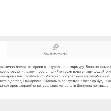
Характеристики
атична лампа, створена з натурального мармуру. Вона не тільки п
стовувати лампу, просто налийте трохи води в чашу, додайте кілька
им ароматом. Особливості:Матеріал: натуральний мармур/каміньЕл
а в догляді і використанніІдеально вписується в інтер'єр будь-яко
увачам ароматерапії та натуральних матеріалів Доступна покупка оп