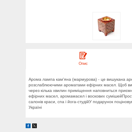
Опис
Арома лампа кам'яна (мармурова) - це вишукана аром
розслаблюючими ароматами ефірних масел. Щоб викори
через кілька хвилин приміщення наповниться приємн
ефірних масел, аромамасел і воскових сумішейПростот
салонів краси, спа і йога-студійУ подарунок поцінов
Україні