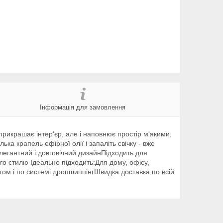
Інформація для замовлення
рикрашає інтер'єр, але і наповнює простір м'якими,
 крапель ефірної олії і запаліть свічку - вже
егантний і довговічний дизайнПідходить для
го стилю Ідеально підходить:Для дому, офісу,
том і по системі дропшиппінгШвидка доставка по всій