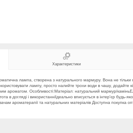
Характеристики
атична лампа, створена з натурального мармуру. Вона не тільки п
стовувати лампу, просто налийте трохи води в чашу, додайте кілька
им ароматом. Особливості:Матеріал: натуральний мармур/каміньЕл
а в догляді і використанніІдеально вписується в інтер'єр будь-яко
увачам ароматерапії та натуральних матеріалів Доступна покупка оп