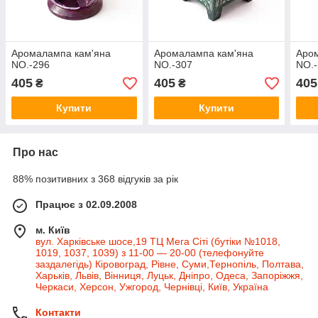
Аромалампа кам'яна
Аромалампа кам'яна
Аро
NO.-296
NO.-307
NO.
405
405
405
₴
₴
Купити
Купити
Про нас
88% позитивних з 368 відгуків за рік
Працює з 02.09.2008
м. Київ
вул. Харківське шосе,19 ТЦ Мега Сіті (бутіки №1018,
1019, 1037, 1039) з 11-00 — 20-00 (телефонуйте
заздалегідь) Кіровоград, Рівне, Суми,Тернопіль, Полтава,
Харьків, Львів, Вінниця, Луцьк, Дніпро, Одеса, Запоріжжя,
Черкаси, Херсон, Ужгород, Чернівці, Київ, Україна
Контакти