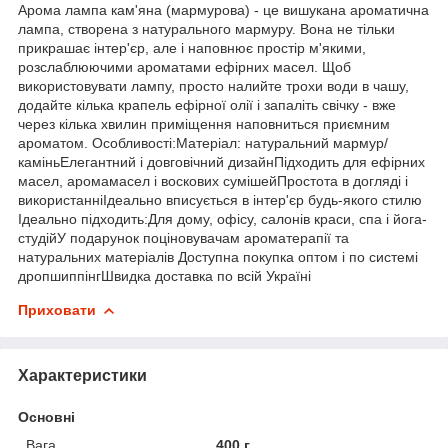
Арома лампа кам'яна (мармурова) - це вишукана ароматична
лампа, створена з натурального мармуру. Вона не тільки
прикрашає інтер'єр, але і наповнює простір м'якими,
розслаблюючими ароматами ефірних масел. Щоб
використовувати лампу, просто налийте трохи води в чашу,
додайте кілька крапель ефірної олії і запаліть свічку - вже
через кілька хвилин приміщення наповниться приємним
ароматом. Особливості:Матеріал: натуральний мармур/
каміньЕлегантний і довговічний дизайнПідходить для ефірних
масел, аромамасел і воскових сумішейПростота в догляді і
використанніІдеально вписується в інтер'єр будь-якого стилю
Ідеально підходить:Для дому, офісу, салонів краси, спа і йога-
студійУ подарунок поціновувачам ароматерапії та
натуральних матеріалів Доступна покупка оптом і по системі
дропшиппінгШвидка доставка по всій Україні
Приховати
Характеристики
Основні
Вага
400 г