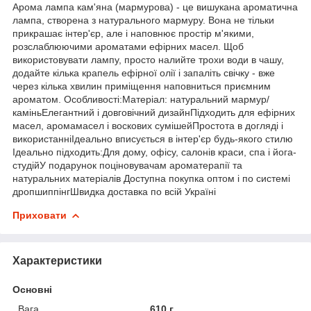
Арома лампа кам'яна (мармурова) - це вишукана ароматична
лампа, створена з натурального мармуру. Вона не тільки
прикрашає інтер'єр, але і наповнює простір м'якими,
розслаблюючими ароматами ефірних масел. Щоб
використовувати лампу, просто налийте трохи води в чашу,
додайте кілька крапель ефірної олії і запаліть свічку - вже
через кілька хвилин приміщення наповниться приємним
ароматом. Особливості:Матеріал: натуральний мармур/
каміньЕлегантний і довговічний дизайнПідходить для ефірних
масел, аромамасел і воскових сумішейПростота в догляді і
використанніІдеально вписується в інтер'єр будь-якого стилю
Ідеально підходить:Для дому, офісу, салонів краси, спа і йога-
студійУ подарунок поціновувачам ароматерапії та
натуральних матеріалів Доступна покупка оптом і по системі
дропшиппінгШвидка доставка по всій Україні
Приховати
Характеристики
Основні
Вага
610 г