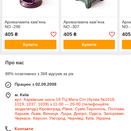
Аромалампа кам'яна
Аромалампа кам'яна
Аро
NO.-296
NO.-307
NO.
405
405
405
₴
₴
Купити
Купити
Про нас
88% позитивних з 368 відгуків за рік
Працює з 02.09.2008
м. Київ
вул. Харківське шосе,19 ТЦ Мега Сіті (бутіки №1018,
1019, 1037, 1039) з 11-00 — 20-00 (телефонуйте
заздалегідь) Кіровоград, Рівне, Суми,Тернопіль, Полтава,
Харьків, Львів, Вінниця, Луцьк, Дніпро, Одеса, Запоріжжя,
Черкаси, Херсон, Ужгород, Чернівці, Київ, Україна
Контакти