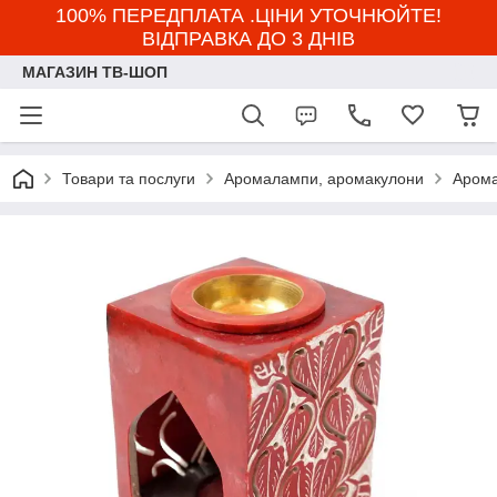
100% ПЕРЕДПЛАТА .ЦІНИ УТОЧНЮЙТЕ!
ВІДПРАВКА ДО 3 ДНІВ
МАГАЗИН ТВ-ШОП
Товари та послуги
Аромалампи, аромакулони
Арома