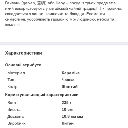
Гайвань (gaivan, 盖碗) або Чаоу – посуд із трьох предметів,
який використовують у китайській чайній традиції. Як правило,
складається з чашки, кришечки та блюдця. Елементи
символічні, уособлюють гармонію між людиною, небом та
землею.
Характеристики
Основні атрибути
Матеріал
Кераміка
Тип
Чашка
Колір
Жовтий
Користувальницькі характеристики
Вага
235 г
Висота
10 см
Довжина
10.8 см мм
Виробник
Китай