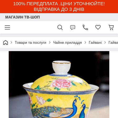
100% ПЕРЕДПЛАТА .ЦІНИ УТОЧНЮЙТЕ!
ВІДПРАВКА ДО 3 ДНІВ
МАГАЗИН ТВ-ШОП
Товари та послуги
Чайне приладдя
Гайвані
Гайва