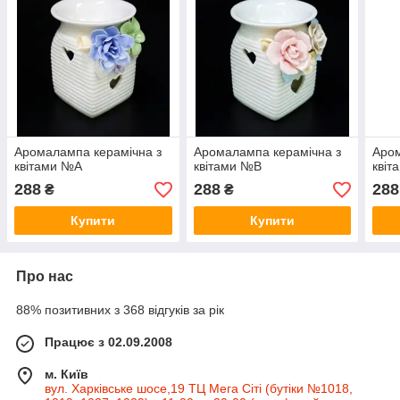
Аромалампа керамічна з
Аромалампа керамічна з
Аром
квітами №А
квітами №В
квіт
288
288
288
₴
₴
Купити
Купити
Про нас
88% позитивних з 368 відгуків за рік
Працює з 02.09.2008
м. Київ
вул. Харківське шосе,19 ТЦ Мега Сіті (бутіки №1018,