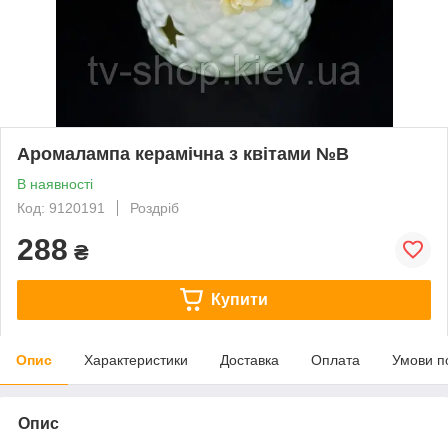
Аромалампа керамічна з квітами №В
В наявності
Код: 9120191
Роздріб
288
₴
Купити
Опис
Характеристики
Доставка
Оплата
Умови п
Опис