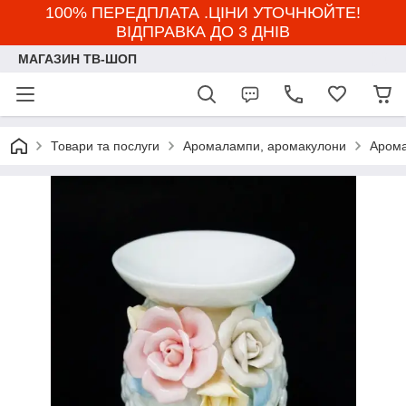
100% ПЕРЕДПЛАТА .ЦІНИ УТОЧНЮЙТЕ!
ВІДПРАВКА ДО 3 ДНІВ
МАГАЗИН ТВ-ШОП
Товари та послуги
Аромалампи, аромакулони
Арома