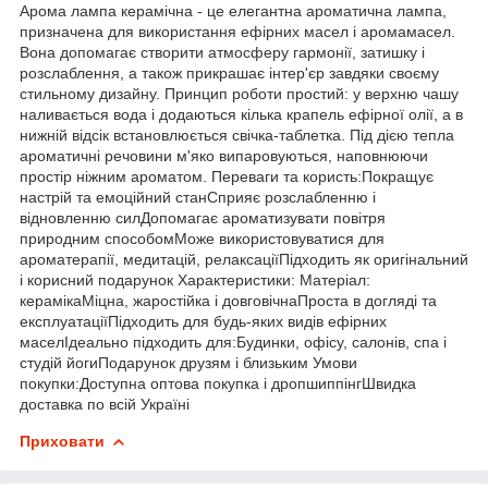
Арома лампа керамічна - це елегантна ароматична лампа,
призначена для використання ефірних масел і аромамасел.
Вона допомагає створити атмосферу гармонії, затишку і
розслаблення, а також прикрашає інтер'єр завдяки своєму
стильному дизайну. Принцип роботи простий: у верхню чашу
наливається вода і додаються кілька крапель ефірної олії, а в
нижній відсік встановлюється свічка-таблетка. Під дією тепла
ароматичні речовини м'яко випаровуються, наповнюючи
простір ніжним ароматом. Переваги та користь:Покращує
настрій та емоційний станСприяє розслабленню і
відновленню силДопомагає ароматизувати повітря
природним способомМоже використовуватися для
ароматерапії, медитацій, релаксаціїПідходить як оригінальний
і корисний подарунок Характеристики: Матеріал:
керамікаМіцна, жаростійка і довговічнаПроста в догляді та
експлуатаціїПідходить для будь-яких видів ефірних
маселІдеально підходить для:Будинки, офісу, салонів, спа і
студій йогиПодарунок друзям і близьким Умови
покупки:Доступна оптова покупка і дропшиппінгШвидка
доставка по всій Україні
Приховати