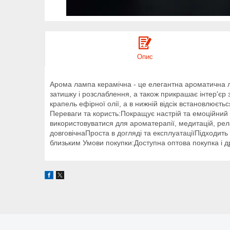
Опис
Арома лампа керамічна - це елегантна ароматична 
затишку і розслаблення, а також прикрашає інтер'єр
крапель ефірної олії, а в нижній відсік встановлюєт
Переваги та користь:Покращує настрій та емоційни
використовуватися для ароматерапії, медитацій, рела
довговічнаПроста в догляді та експлуатаціїПідходить
близьким Умови покупки:Доступна оптова покупка і д