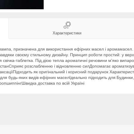
Характеристики
лампа, призначена для використання ефірних масел і аромамасел.
 завдяки своєму стильному дизайну. Принцип роботи простий: у вер
ься свічка-таблетка. Під дією тепла ароматичні речовини м'яко вип
й станСприяє розслабленню і відновленню силДопомагає ароматиз
ксаціїПідходить як оригінальний і корисний подарунок Характеристи
 для будь-яких видів ефірних маселІдеально підходить для:Будинки, 
ропшиппінгШвидка доставка по всій Україні