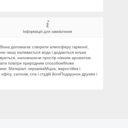
Інформація для замовлення
 Вона допомагає створити атмосферу гармонії,
хню чашу наливається вода і додаються кілька
аровуються, наповнюючи простір ніжним ароматом.
увати повітря природним способомМоже
ки: Матеріал: керамікаМіцна, жаростійка і
офісу, салонів, спа і студій йогиПодарунок друзям і