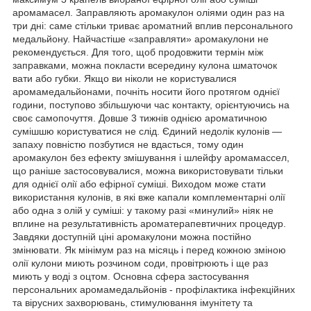
аромамасел. Заправляють аромакулон оліями один раз на
три дні: саме стільки триває ароматний вплив персонального
медальйону. Найчастіше «заправляти» аромакулони не
рекомендується. Для того, щоб продовжити термін між
заправками, можна покласти всередину кулона шматочок
вати або губки. Якщо ви ніколи не користувалися
аромамедальйонами, почніть носити його протягом однієї
години, поступово збільшуючи час контакту, орієнтуючись на
своє самопочуття. Довше 3 тижнів однією ароматичною
сумішшю користуватися не слід. Єдиний недолік кулонів —
запаху повністю позбутися не вдасться, тому один
аромакулон без ефекту змішування і шлейфу аромамассел,
що раніше застосовувалися, можна використовувати тільки
для однієї олії або ефірної суміші. Виходом може стати
використання кулонів, в які вже капали комплементарні олії
або одна з олій у суміші: у такому разі «минулий» ніяк не
вплине на результативність ароматерапевтичних процедур.
Завдяки доступній ціні аромакулони можна постійно
змінювати. Як мінімум раз на місяць і перед кожною зміною
олії кулони миють розчином соди, провітрюють і ще раз
миють у воді з оцтом. Основна сфера застосування
персональних аромамедальйонів - профілактика інфекційних
та вірусних захворювань, стимулювання імунітету та