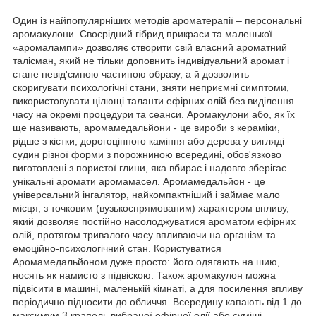
Один із найпопулярніших методів ароматерапії – персональні
аромакулони. Своєрідний гібрид прикраси та маленької
«аромалампи» дозволяє створити свій власний ароматний
талісман, який не тільки доповнить індивідуальний аромат і
стане невід'ємною частиною образу, а й дозволить
скоригувати психологічні стани, зняти неприємні симптоми,
використовувати цілющі таланти ефірних олій без виділення
часу на окремі процедури та сеанси. Аромакулони або, як їх
ще називають, аромамедальйони - це вироби з кераміки,
рідше з кістки, дорогоцінного каміння або дерева у вигляді
судин різної форми з порожниною всередині, обов'язково
виготовлені з пористої глини, яка вбирає і надовго зберігає
унікальні аромати аромамасел. Аромамедальйон - це
універсальний інгалятор, найкомпактніший і займає мало
місця, з точковим (вузькоспрямованим) характером впливу,
який дозволяє постійно насолоджуватися ароматом ефірних
олій, протягом тривалого часу впливаючи на організм та
емоційно-психологічний стан. Користуватися
Аромамедальйоном дуже просто: його одягають на шию,
носять як намисто з підвіскою. Також аромакулон можна
підвісити в машині, маленькій кімнаті, а для посилення впливу
періодично підносити до обличчя. Всередину капають від 1 до
максимум 3 крапель вибраної ефірної олії або суміші