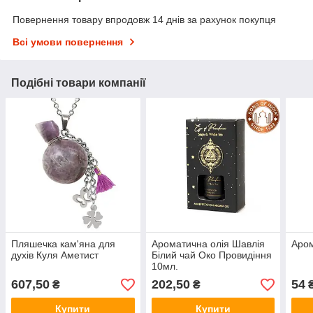
Повернення товару впродовж 14 днів за рахунок покупця
Всі умови повернення
Подібні товари компанії
Пляшечка кам'яна для
Ароматична олія Шавлія
Аром
духів Куля Аметист
Білий чай Око Провидіння
10мл.
607,50
202,50
54
₴
₴
Купити
Купити