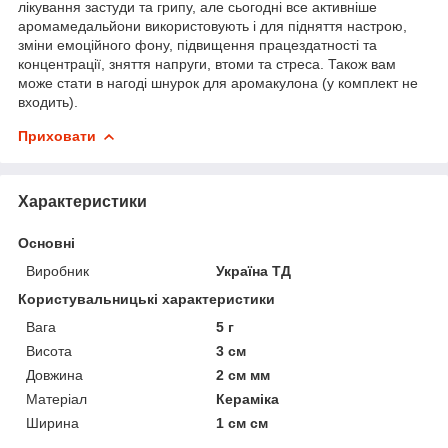
лікування застуди та грипу, але сьогодні все активніше
аромамедальйони використовують і для підняття настрою,
зміни емоційного фону, підвищення працездатності та
концентрації, зняття напруги, втоми та стреса. Також вам
може стати в нагоді шнурок для аромакулона (у комплект не
входить).
Приховати
Характеристики
Основні
Виробник
Україна ТД
Користувальницькі характеристики
Вага
5 г
Висота
3 см
Довжина
2 см мм
Матеріал
Кераміка
Ширина
1 см см