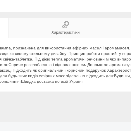
Характеристики
лампа, призначена для використання ефірних масел і аромамасел.
 завдяки своєму стильному дизайну. Принцип роботи простий: у вер
ься свічка-таблетка. Під дією тепла ароматичні речовини м'яко вип
й станСприяє розслабленню і відновленню силДопомагає ароматиз
ксаціїПідходить як оригінальний і корисний подарунок Характеристи
 для будь-яких видів ефірних маселІдеально підходить для:Будинки, 
ропшиппінгШвидка доставка по всій Україні