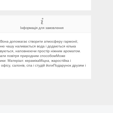
Інформація для замовлення
 Вона допомагає створити атмосферу гармонії,
хню чашу наливається вода і додаються кілька
аровуються, наповнюючи простір ніжним ароматом.
увати повітря природним способомМоже
ки: Матеріал: керамікаМіцна, жаростійка і
офісу, салонів, спа і студій йогиПодарунок друзям і