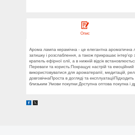
Опис
Арома лампа керамічна - це елегантна ароматична 
затишку і розслаблення, а також прикрашає інтер'єр
крапель ефірної олії, а в нижній відсік встановлюєт
Переваги та користь:Покращує настрій та емоційни
використовуватися для ароматерапії, медитацій, рела
довговічнаПроста в догляді та експлуатаціїПідходить
близьким Умови покупки:Доступна оптова покупка і д