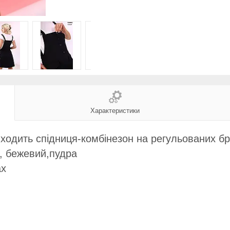
Характеристики
входить спідниця-комбінезон на регульованих б
й, бежевий,пудра
ах