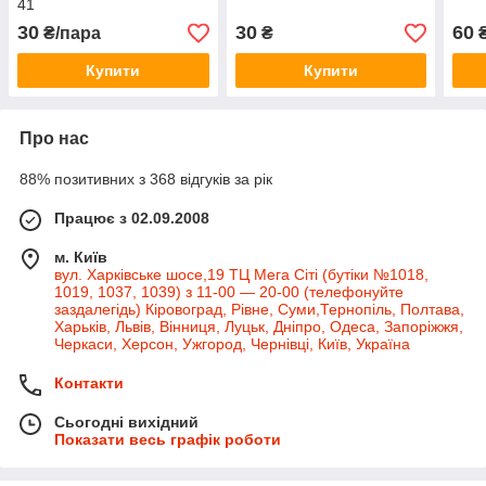
41
30
30
60
₴/пара
₴
₴
Купити
Купити
Про нас
88% позитивних з 368 відгуків за рік
Працює з 02.09.2008
м. Київ
вул. Харківське шосе,19 ТЦ Мега Сіті (бутіки №1018,
1019, 1037, 1039) з 11-00 — 20-00 (телефонуйте
заздалегідь) Кіровоград, Рівне, Суми,Тернопіль, Полтава,
Харьків, Львів, Вінниця, Луцьк, Дніпро, Одеса, Запоріжжя,
Черкаси, Херсон, Ужгород, Чернівці, Київ, Україна
Контакти
Сьогодні вихідний
Показати весь графік роботи