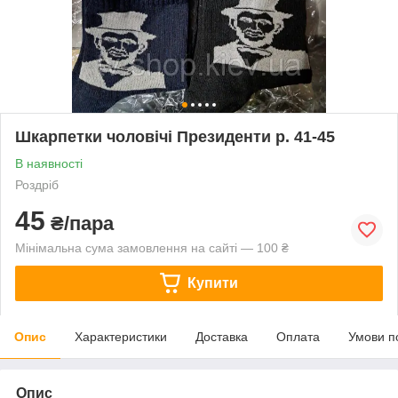
Шкарпетки чоловічі Президенти р. 41-45
В наявності
Роздріб
45
₴/пара
Мінімальна сума замовлення на сайті — 100 ₴
Купити
Опис
Характеристики
Доставка
Оплата
Умови п
Опис