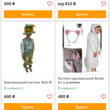
400
810
₴
від
₴
Купити
Купити
Костюм карнавальний Білий
Карнавальний костюм Змія М
кіт із рожевим
В наявності
В наявності
440
480
₴
₴
Купити
Купити