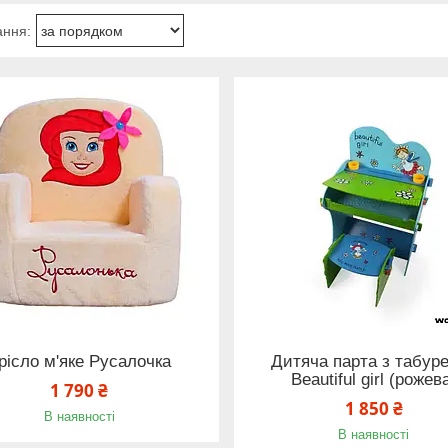
рісло м'яке Русалочка
Дитяча парта з табур
Beautiful girl (рожев
1 790 ₴
1 850 ₴
В наявності
В наявності