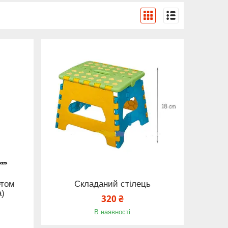
етом
Складаний стілець
а)
320 ₴
В наявності