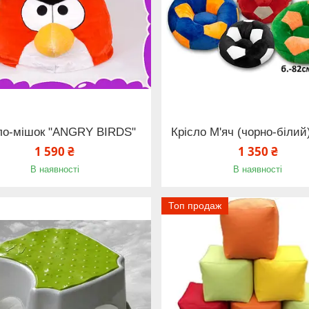
ло-мішок "ANGRY BIRDS"
Крісло М'яч (чорно-білий
1 590 ₴
1 350 ₴
В наявності
В наявності
Топ продаж