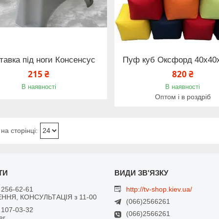
тавка під ноги Консенсус
Пуф куб Оксфорд 40х40
215 ₴
820 ₴
В наявності
В наявності
Оптом і в роздріб
 256-62-61
http://tv-shop.kiev.ua/
ННЯ, КОНСУЛЬТАЦІЯ з 11-00
(066)2566261
 107-03-32
(066)2566261
er