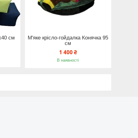
х40 см
М'яке крісло-гойдалка Конячка 95
см
1 400 ₴
В наявності