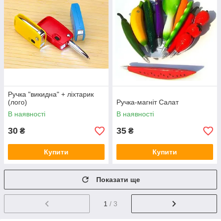
Ручка "викидна" + ліхтарик
(лого)
Ручка-магніт Салат
В наявності
В наявності
30
35
₴
₴
Купити
Купити
Показати ще
1
/ 3