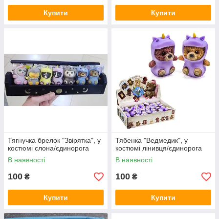
Купити
Купити
Тягнучка брелок "Звірятка", у
Тябенка "Ведмедик", у
костюмі слона/єдинорога
костюмі лінивця/єдинорога
В наявності
В наявності
100
100
₴
₴
Купити
Купити