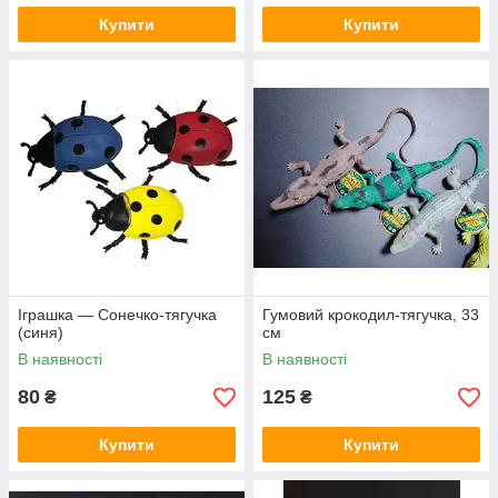
Купити
Купити
Іграшка — Сонечко-тягучка
Гумовий крокодил-тягучка, 33
(синя)
см
В наявності
В наявності
80
125
₴
₴
Купити
Купити