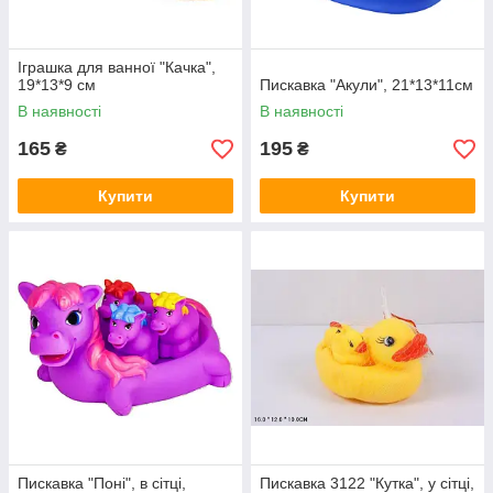
Іграшка для ванної "Качка",
19*13*9 см
Пискавка "Акули", 21*13*11см
В наявності
В наявності
165
195
₴
₴
Купити
Купити
Пискавка "Поні", в сітці,
Пискавка 3122 "Кутка", у сітці,