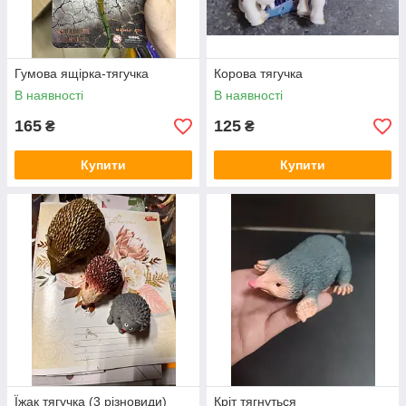
Гумова ящірка-тягучка
Корова тягучка
В наявності
В наявності
165
125
₴
₴
Купити
Купити
Їжак тягучка (3 різновиди)
Кріт тягнуться