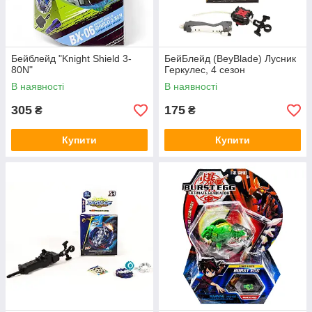
Бейблейд "Knight Shield 3-
БейБлейд (BeyBlade) Лусник
80N"
Геркулес, 4 сезон
В наявності
В наявності
305
175
₴
₴
Купити
Купити