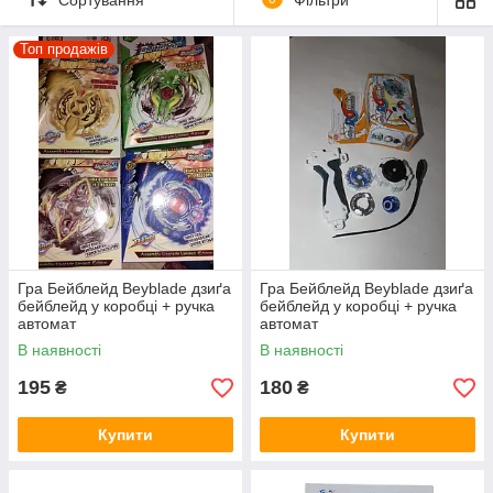
Топ продажів
Гра Бейблейд Beyblade дзиґа
Гра Бейблейд Beyblade дзиґа
бейблейд у коробці + ручка
бейблейд у коробці + ручка
автомат
автомат
В наявності
В наявності
195
180
₴
₴
Купити
Купити