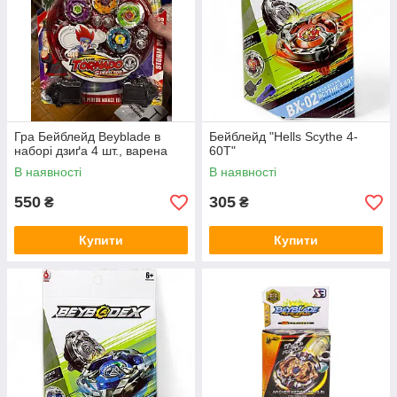
Гра Бейблейд Beyblade в
Бейблейд "Hells Scythe 4-
наборі дзиґа 4 шт., варена
60T"
В наявності
В наявності
550
305
₴
₴
Купити
Купити