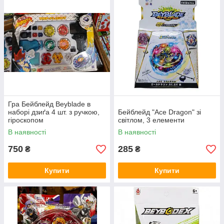
Гра Бейблейд Beyblade в
наборі дзиґа 4 шт. з ручкою,
Бейблейд "Ace Dragon" зі
гіроскопом
світлом, 3 елементи
В наявності
В наявності
750
285
₴
₴
Купити
Купити