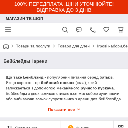
100% ПЕРЕДПЛАТА .ЦІНИ УТОЧНЮЙТЕ!
ВІДПРАВКА ДО 3 ДНІВ
МАГАЗИН ТВ-ШОП
Товари та послуги
Товари для дітей
Ігрові набори,б
Бейблейды і арени
Що таке Бейблэйд
- популярний питання серед батьків.
Якщо коротко - це
бойовий вовчок
(юла), який
запускаеться з допомогою механічного
ручного пускача.
Бейблейды з двох волчков стикаються між собою зупиняючи
або вибиваючи вовчок супротивника з арени для бейблеэйда
(Beystadium). Перемагає вовчок який крутиться довше всіх
Показати все
або залишився на арені для Beyblade
Сортування
0
Фільтри