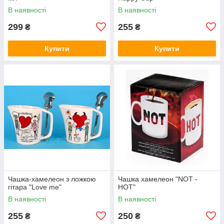
В наявності
В наявності
299
255
₴
₴
Купити
Купити
Чашка-хамелеон з ложкою
Чашка хамелеон "NOT -
гітара "Love me"
HOT"
В наявності
В наявності
255
250
₴
₴