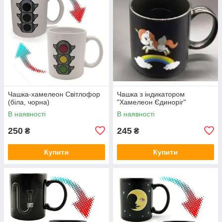
Чашка-хамелеон Світлофор
Чашка з індикатором
(біла, чорна)
"Хамелеон Єдиноріг"
В наявності
В наявності
250
245
₴
₴
Купити
Купити