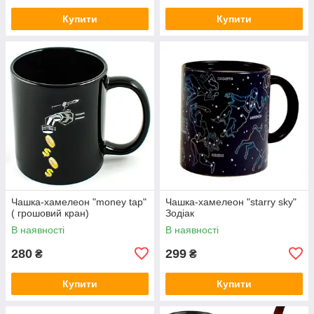
Купити
Купити
Чашка-хамелеон "money tap"
Чашка-хамелеон "starry sky"
( грошовий кран)
Зодіак
В наявності
В наявності
280
299
₴
₴
Купити
Купити