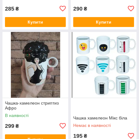
285
290
₴
₴
Купити
Купити
Чашка-хамелеон стриптиз
Афро
В наявності
Чашка хамелеон Мікс біла
299
Немає в наявності
₴
195
₴