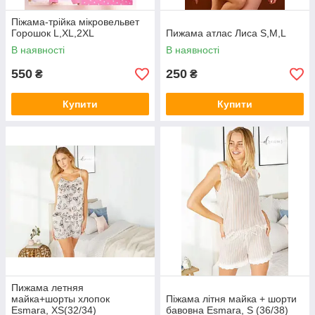
Піжама-трійка мікровельвет
Горошок L,XL,2XL
Пижама атлас Лиса S,M,L
В наявності
В наявності
550
250
₴
₴
Купити
Купити
Пижама летняя
майка+шорты хлопок
Піжама літня майка + шорти
Esmara, XS(32/34)
бавовна Esmara, S (36/38)