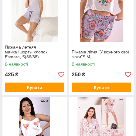
Пижама летняя
майка+шорты хлопок
Піжама літня "У кожного свої
Esmara, S(36/38)
зірки"S,M,L
В наявності
В наявності
425
250
₴
₴
Купити
Купити