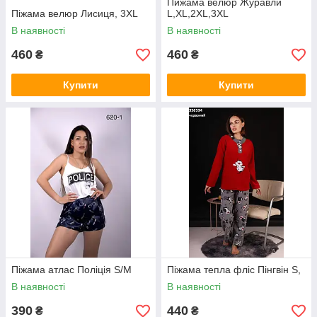
Пижама велюр Журавли
Піжама велюр Лисиця, 3XL
L,XL,2XL,3XL
В наявності
В наявності
460
460
₴
₴
Купити
Купити
Піжама атлас Поліція S/M
Піжама тепла фліс Пінгвін S,
В наявності
В наявності
390
440
₴
₴