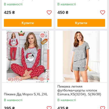
В наявності
В наявності
425
450
₴
₴
Купити
Купити
Пижама летняя
футболка+шорты хлопок
Піжама Дід Мороз S,XL,2XL
Esmara,XS(32/34), S(36/38)
В наявності
В наявності
395
435
₴
₴