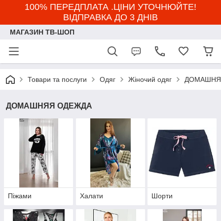
100% ПЕРЕДПЛАТА .ЦІНИ УТОЧНЮЙТЕ!
ВІДПРАВКА ДО 3 ДНІВ
МАГАЗИН ТВ-ШОП
Товари та послуги
Одяг
Жіночий одяг
ДОМАШНЯ
ДОМАШНЯЯ ОДЕЖДА
Піжами
Халати
Шорти