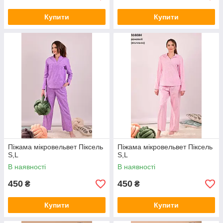
Купити
Купити
Піжама мікровельвет Піксель
Піжама мікровельвет Піксель
S,L
S,L
В наявності
В наявності
450
450
₴
₴
Купити
Купити