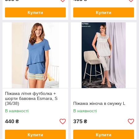
Купити
Купити
Піжама літня футболка +
шорти бавовна Esmara, S
(36/38)
Піжама жіноча в смужку L
В наявності
В наявності
440
375
₴
₴
Купити
Купити