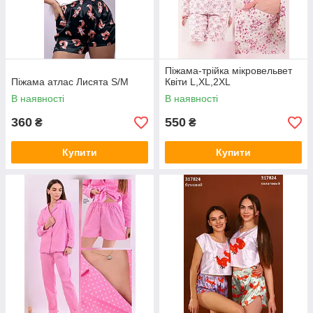
Піжама-трійка мікровельвет
Піжама атлас Лисята S/M
Квіти L,XL,2XL
В наявності
В наявності
360
550
₴
₴
Купити
Купити