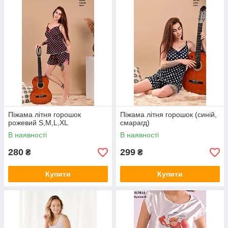
Піжама літня горошок
Піжама літня горошок (синій,
рожевий S,M,L,XL
смарагд)
В наявності
В наявності
280
299
₴
₴
Купити
Купити