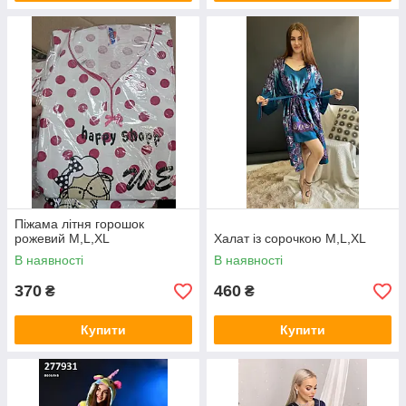
Піжама літня горошок
рожевий M,L,XL
Халат із сорочкою M,L,XL
В наявності
В наявності
370
460
₴
₴
Купити
Купити