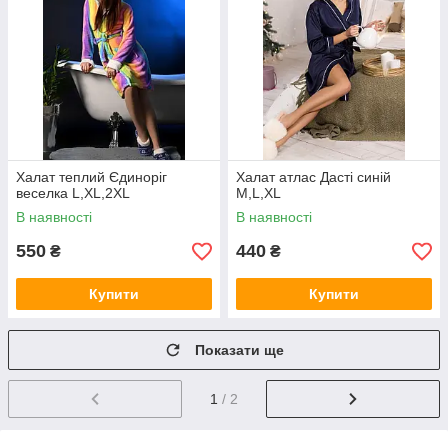
Халат теплий Єдиноріг
Халат атлас Дасті синій
веселка L,XL,2XL
M,L,XL
В наявності
В наявності
550
440
₴
₴
Купити
Купити
Показати ще
1
/ 2