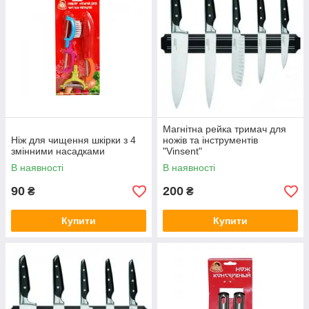
Магнітна рейка тримач для
Ніж для чищення шкірки з 4
ножів та інструментів
змінними насадками
"Vinsent"
В наявності
В наявності
90
200
₴
₴
Купити
Купити