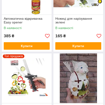
Автоматична відкривачка
Ножиці для нарізування
Easy opener
зелені
В наявності
В наявності
385
165
₴
₴
Купити
Купити
Топ продажів