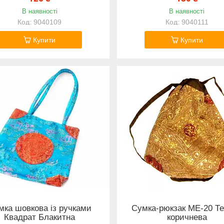
В наявності
В наявності
9040109
9040111
Купити
Купити
мка шовкова із ручками
Сумка-рюкзак ME-20 Т
Квадрат Блакитна
коричнева