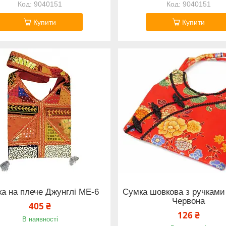
9040151
9040151
Купити
Купити
а на плече Джунглі ME-6
Сумка шовкова з ручками
Червона
405 ₴
126 ₴
В наявності