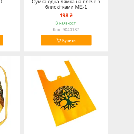
0
Сумка одна лямка на плече з
блискітками ME-1
198 ₴
В наявності
9040137
Купити