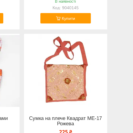
В наявності
9040145
Купити
ками
Сумка на плече Квадрат ME-17
Рожева
225 ₴