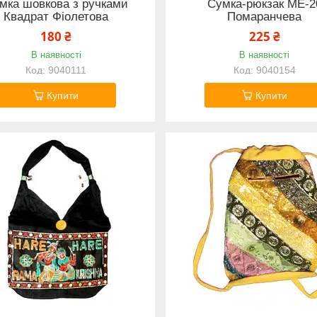
мка шовкова з ручками
Сумка-рюкзак ME-2
Квадрат Фіолетова
Помаранчева
180 ₴
225 ₴
В наявності
В наявності
9040111
9040154
Купити
Купити