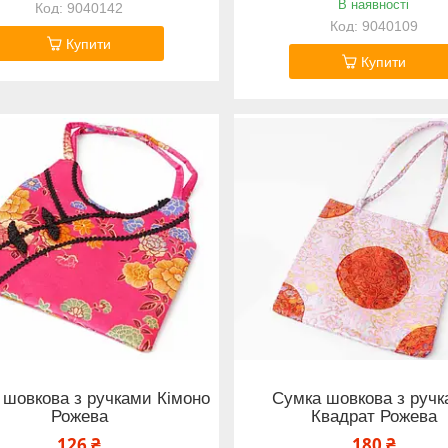
В наявності
9040142
9040109
Купити
Купити
 шовкова з ручками Кімоно
Сумка шовкова з руч
Рожева
Квадрат Рожева
126 ₴
180 ₴