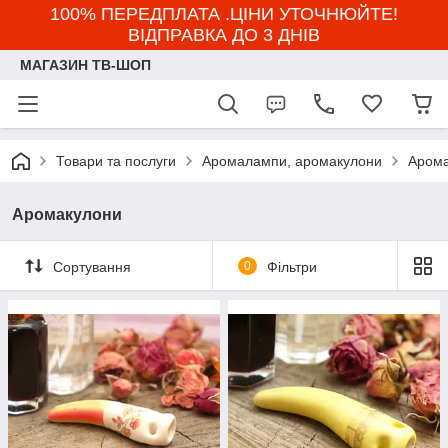
100% ПЕРЕДПЛАТА .ЦІНИ УТОЧНЮЙТЕ!
ВІДПРАВКА ДО 3 ДНІВ
МАГАЗИН ТВ-ШОП
Товари та послуги
Аромалампи, аромакулони
Арома
Аромакулони
Сортування
0
Фільтри