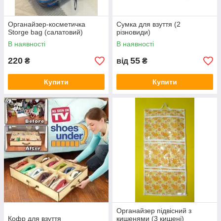
Органайзер-косметичка
Сумка для взуття (2
Storge bag (салатовий)
різновиди)
В наявності
В наявності
220
55
₴
від
₴
Купити
Купити
Органайзер підвісний з
Кофр для взуття
кишенями (3 кишені)