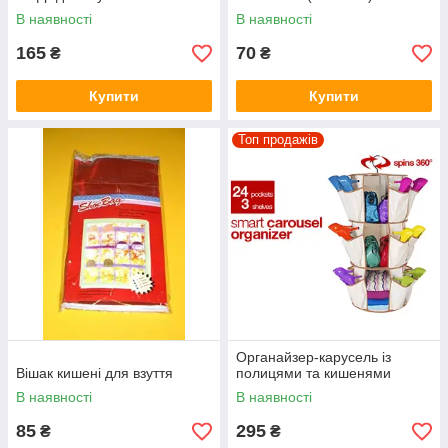
В наявності
В наявності
165
70
₴
₴
Купити
Купити
Топ продажів
Органайзер-карусель із
Вішак кишені для взуття
полицями та кишенями
В наявності
В наявності
85
295
₴
₴