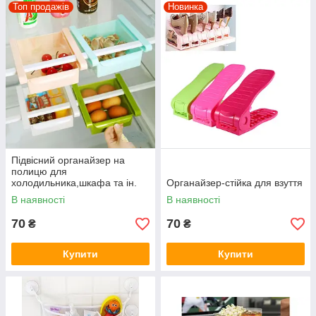
Топ продажів
Новинка
Підвісний органайзер на
полицю для
холодильника,шкафа та ін.
Органайзер-стійка для взуття
В наявності
В наявності
70
70
₴
₴
Купити
Купити