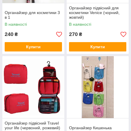
Органайзер підвісний для
Органайзер для косметики 3
косметики Venice (чорний,
в 1
жовтий)
В наявності
В наявності
240
270
₴
₴
Купити
Купити
Органайзер підвісний Travel
your life (червоний, рожевий)
Органайзер Кишенька