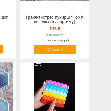
відоп
Гра-антистрес пухирці "Pop It
веселка (в асортиму)
115 ₴
В наявності
Оптом і в роздріб
Купити