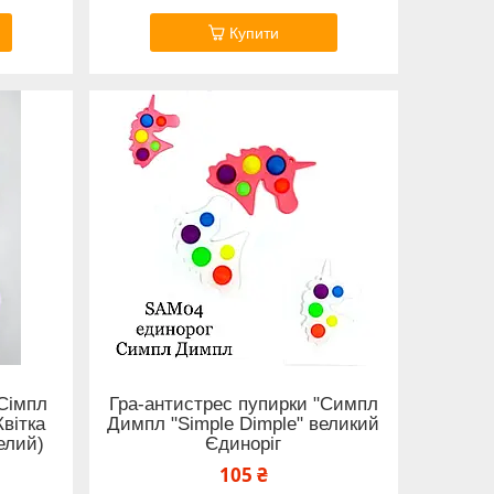
Купити
"Сімпл
Гра-антистрес пупирки "Симпл
вітка
Димпл "Simple Dimple" великий
елий)
Єдиноріг
105 ₴