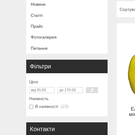
Новини
Статті
Прайс
Фотогалерея
Питання
Фільтри
Ціна
Наявність
В наявності
23
Е
мі
Контакти