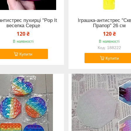
антистрес пухирці "Pop It
Іграшка-антистрес "Ск
веселка Серце
Прапор" 26 см
120 ₴
120 ₴
В наявності
В наявності
188222
Купити
Купити