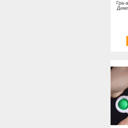
Гра-
Димп