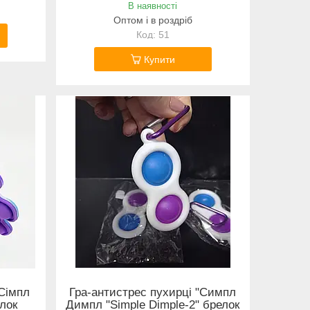
В наявності
Оптом і в роздріб
51
Купити
"Сімпл
Гра-антистрес пухирці "Симпл
лок
Димпл "Simple Dimple-2" брелок