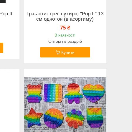
Pop It
Гра-антистрес пухирці "Pop It" 13
см однотон (в асортиму)
75 ₴
В наявності
Оптом і в роздріб
Купити