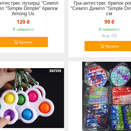
антистрес пухирці "Симпл
Гра-антистрес брелок р
л "Simple Dimple" брелок
"Симпл Димпл "Simple Dim
Among Us
см
120 ₴
90 ₴
В наявності
В наявності
С5
Купити
Купити