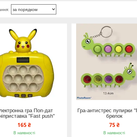
лектронна гра Поп-дат
Гра-антистрес пупирки "
ніприставка "Fast push"
брелок
165 ₴
75 ₴
В наявності
В наявності