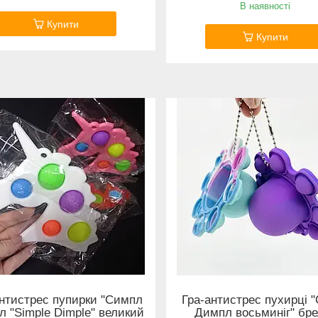
В наявності
Купити
Купити
антистрес пупирки "Симпл
Гра-антистрес пухирці 
 "Simple Dimple" великий
Димпл восьминіг" бре