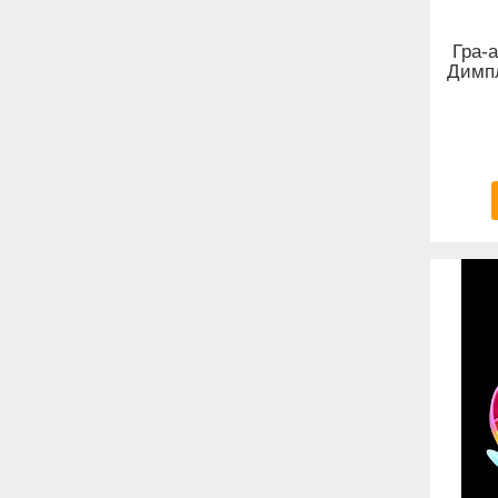
Гра-
Димпл