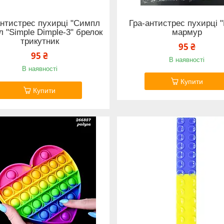
антистрес пухирці "Симпл
Гра-антистрес пухирці "
 "Simple Dimple-3" брелок
мармур
трикутник
95 ₴
95 ₴
В наявності
В наявності
Купити
Купити