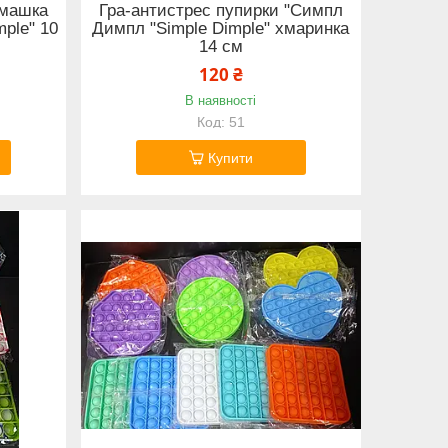
омашка
Гра-антистрес пупирки "Симпл
ple" 10
Димпл "Simple Dimple" хмаринка
14 см
120 ₴
В наявності
51
Купити