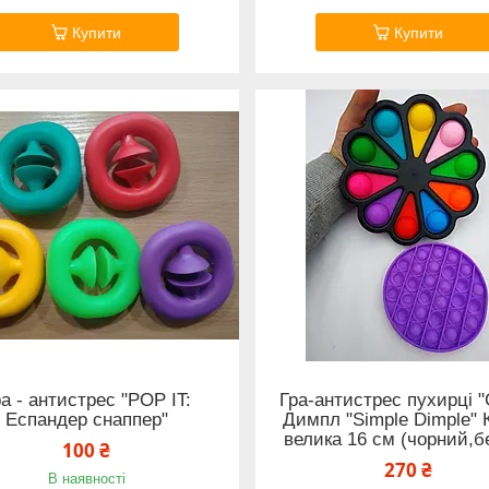
Купити
Купити
а - антистрес "POP IT:
Гра-антистрес пухирці 
Еспандер снаппер"
Димпл "Simple Dimple" К
велика 16 см (чорний,б
100 ₴
270 ₴
В наявності