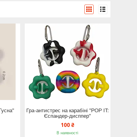
Гусна"
Гра-антистрес на карабіні "POP IT:
Єспандер-дисппер"
100 ₴
В наявності