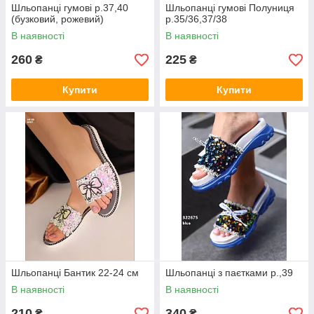
Шльопанці гумові р.37,40
Шльопанці гумові Полуниця
(бузковий, рожевий)
р.35/36,37/38
В наявності
В наявності
260
225
₴
₴
Купити
Купити
Шльопанці Бантик 22-24 см
Шльопанці з паєтками р.,39
В наявності
В наявності
210
340
₴
₴