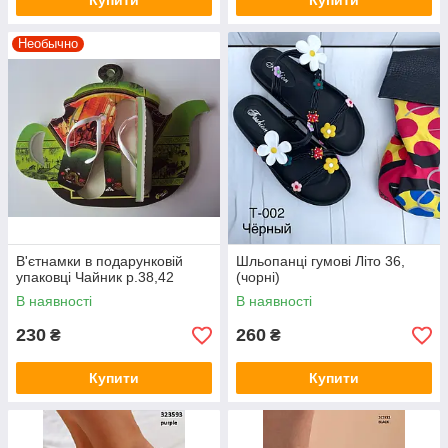
Купити
Купити
Необычно
В'єтнамки в подарунковій
Шльопанці гумові Літо 36,
упаковці Чайник р.38,42
(чорні)
В наявності
В наявності
230
260
₴
₴
Купити
Купити