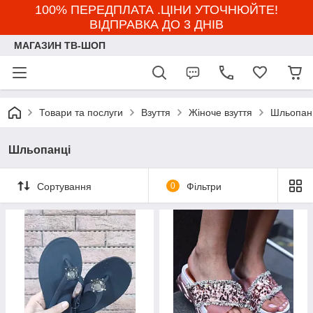
100% ПЕРЕДПЛАТА .ЦІНИ УТОЧНЮЙТЕ!
ВІДПРАВКА ДО 3 ДНІВ
МАГАЗИН ТВ-ШОП
Товари та послуги
Взуття
Жіноче взуття
Шльопан
Шльопанці
Сортування
0
Фільтри