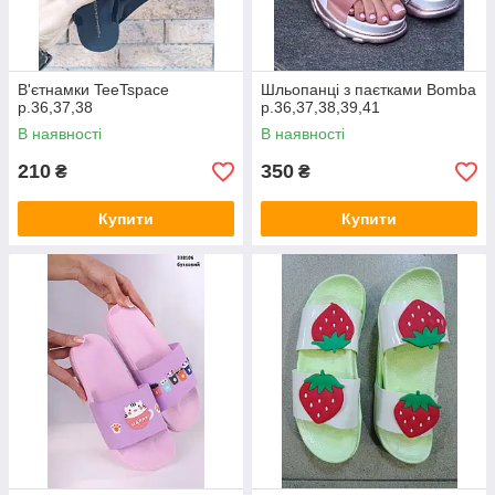
В'єтнамки TeeTspace
Шльопанці з паєтками Bomba
р.36,37,38
р.36,37,38,39,41
В наявності
В наявності
210
350
₴
₴
Купити
Купити