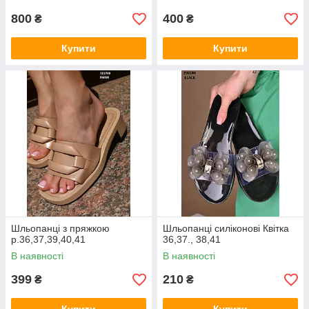
800
400
₴
₴
Купити
Купити
Шльопанці з пряжкою
Шльопанці силіконові Квітка
р.36,37,39,40,41
36,37., 38,41
В наявності
В наявності
399
210
₴
₴