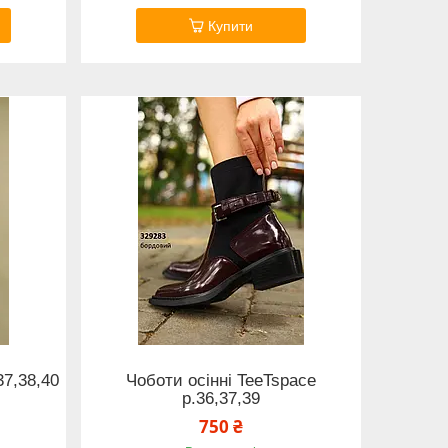
Купити
37,38,40
Чоботи осінні TeeTspace
р.36,37,39
750 ₴