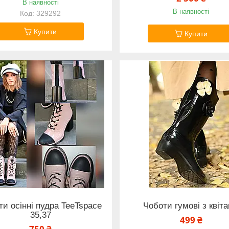
В наявності
В наявності
329292
Купити
Купити
ти осінні пудра TeeTspace
Чоботи гумові з квіт
35,37
499 ₴