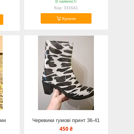
В наявності
331641
Купити
ами
Черевики гумові принт 36-41
450 ₴