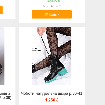
В наявності
329283
Купити
еві з
Чоботи натуральна шкіра р.36-41
,р.39)
1 250 ₴