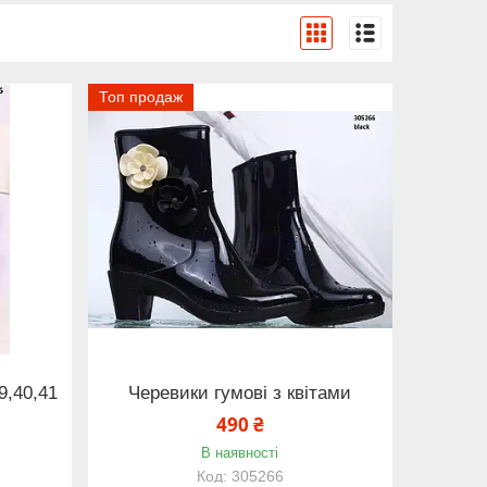
Топ продаж
9,40,41
Черевики гумові з квітами
490 ₴
В наявності
305266