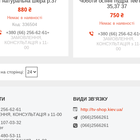
и натуральна шкіра р.37
Чоботи осінні пудра Tee
35,37 37
880 ₴
750 ₴
Немає в наявності
Немає в наявності
336504
+380 (66) 256-62-61
+380 (66) 256-62-61
ЗАМОВЛЕННЯ,
ЗАМОВЛЕННЯ,
КОНСУЛЬТАЦІЯ з 11-
КОНСУЛЬТАЦІЯ з 11
00
00
 256-62-61
http://tv-shop.kiev.ua/
ННЯ, КОНСУЛЬТАЦІЯ з 11-00
(066)2566261
 107-03-32
(066)2566261
er
 480-53-11