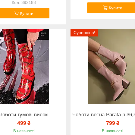
392188
Купити
Купити
Суперціна!
Чоботи гумові високі
Чоботи весна Parata р.36,
499 ₴
799 ₴
В наявності
В наявності