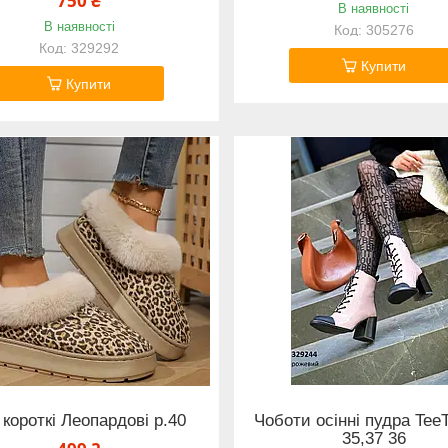
750 ₴
В наявності
В наявності
305276
329292
Купити
Купити
 короткі Леопардові р.40
Чоботи осінні пудра Tee
35,37 36