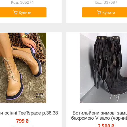
305274
337697
Купити
Купити
и осінні TeeTspace р.36,38
Ботильйони зимові замш
бахромою Visano (чорний
799 ₴
2 500 ₴