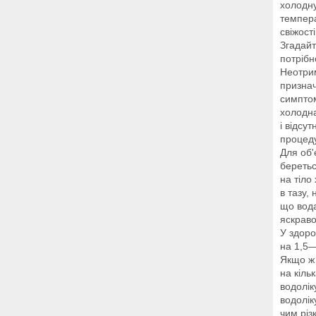
холодну
темпера
свіжості
Згадайт
потрібн
Неотрим
признач
симптом
холодна
і відсу
процеду
Для об'
беретьс
на тіло
в тазу,
що вода
яскраво
У здоро
на 1,5—
Якщо ж 
на кіль
водолік
водолік
чим різ