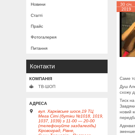
Новини
30 січ.
2019
Статті
Прайс
Фотогалерея
Питання
Контакти
Саме то
ТВ-ШОП
Душ Але
схожу д
Тиск на
Завдяки
вул. Харківське шосе,19 ТЦ
новий к
Мега Сіті (бутіки №1018, 1019,
передба
1037, 1039) з 11-00 — 20-00
(телефонуйте заздалегідь)
Адекват
Кіровоград, Рівне,
зменшен