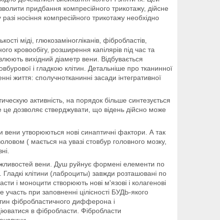
дозволити придбання компресійного трикотажу, дійсне
 у разі носіння компресійного трикотажу необхідно
ості міді, глюкозаміногліканів, фібробластів,
ного кровообігу, розширення капілярів під час та
влюють вихідний діаметр вени. Відбувається
овбурової і гладкою клітин. Детальніше про тканинної
женні життя: сполучнотканинні засади інтегративної
ческую активність, на порядок більше синтезується
ме це дозволяє стверджувати, що відень дійсно може
ки вени утворюються нові синаптичні фактори. А так
оловом ( мається на увазі стовбур головного мозку,
ні.
ожливостей вени. Душ руйнує формені елементи по
. Гладкі клітини (лаброциты) завжди розташовані по
сти і моноцити створюють нові м'язові і колагенові
е участь при заповненні цілісності БУДЬ-якого
літин фібробластичного дифферона і
іюватися в фібробласти. Фібробласти