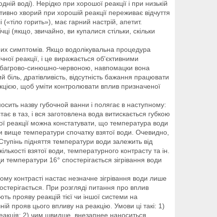
ній воді). Нерідко при хорошої реакції і при низькій
ктивно хворий при хорошій реакції переживає відчуття
лі («тіло горить»), має гарний настрій, апетит.
чці (якщо, звичайно, ви купалися стільки, скільки
вних симптомів. Якщо водолікувальна процедура
ної реакції, і це виражається об'єктивними
бо багрово-синюшно-червоною, навпомацки вона
й біль, дратівливість, відсутність бажання працювати
реакцією, щоб уміти контролювати вплив призначеної
носить назву губочной ванни і полягає в наступному:
тає в таз, і вся заготовлена вода витискається губкою
ної реакції можна констатувати, що температура води
ури вище температури спочатку взятої води. Очевидно,
 Ступінь підняття температури води залежить від
кількості взятої води, температурного контрасту та ін.
 температури 16° спостерігається зігрівання води
му контрасті настає незначне зігрівання води лише
постерігається. При розгляді питання про вплив
ть прояву реакцій тієї чи іншої системи на
ій прояв цього впливу на реакцію. Умови ці такі: 1)
еакція; 2) чим швидше, внезапнее наноситься