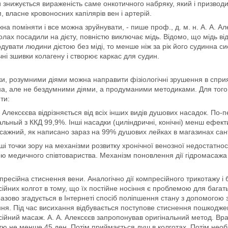
и знижується вираженість саме онкотичного набряку, який і призвод
, власне кровоносних капілярів вен і артерій.
на поміняти і все можна зруйнувати, - пише проф., д. м. н. А. А. А
олах посадили на дієту, повністю виключає мідь. Відомо, що мідь ві
дувати людини дієтою без міді, то менше ніж за рік його судинна си
ні зшивки колагену і створює каркас для судин.
ки, розумними діями можна направити фізіологічні зрушення в спри
а, але не бездумними діями, а продуманими методиками. Для того,
ти:
 Алексєєва відрізняється від всіх інших видів душових насадок. П
льный з ККД 99,9%. Інші насадки (циліндричні, конічні) менш ефект
сажний, як написано зараз на 99% душових лейках в магазинах сант
нші точки зору на механізми розвитку хронічної венозної недостатно
ю медичного співтовариства. Механізм поновлення дії гідромасажа
пресійна стиснення вени. Аналогічно дії компресійного трикотажу і
ійних колгот в тому, що їх постійне носіння є проблемою для багатьо
азово згадується в Інтернеті спосіб поліпшення стану з допомогою 
ня. Під час висихання відбувається поступове стиснення пошкоджен
ійний масаж. А. А. Алексєєв запропонував оригінальний метод. Вра
тю не менше 45 ден. Потім приймається душ в колготах. Потім необх