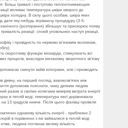
ія. Більш тривалі і поступово теплоотнимающие
еакції впливає температура шкіри хворого до
шкіра холодна. В силу цього особам, шкіра яких
ь дати яку-небудь зігріваючу процедуру (3-5-
ханічного (розтирання) збільшує та прискорює появу
тривалість реакції: спокій уповільнює наступ реакції,
офіку і провідність по нервово-м'язовим волокнам,
бігу).
ють скоротливу функцію міокарда, стимулюють всі
их процесів, внаслідок механізму зворотного зв'язку
допомагає скинути зайві кілограми, але і призводить
в дивну, на перший погляд, взаємозв'язок між
дкриття допоможе пояснити, чому деяким людям
ний разом зі своїми колегами виміряв витрата енергії
рах в теплій воді, температура якої дорівнювала
а на 13 градусів нижче. Після цього фахівці провели
ктично однакову кількість енергії - приблизно 2
орій в порівнянні з які займалися в теплій воді.
 отже, людина поглинає велику кількість