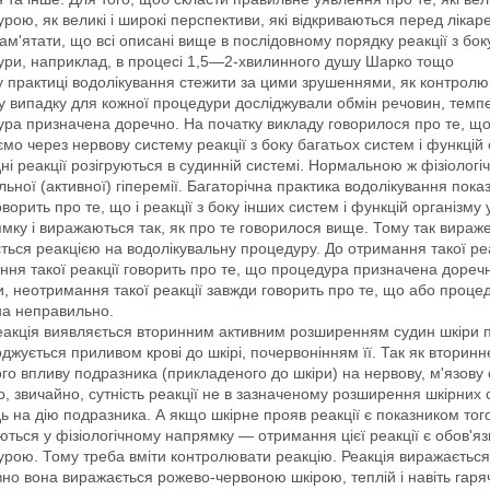
рою, як великі і широкі перспективи, які відкриваються перед лікар
ам'ятати, що всі описані вище в послідовному порядку реакції з бо
ри, наприклад, в процесі 1,5—2-хвилинного душу Шарко тощо
у практиці водолікування стежити за цими зрушеннями, як контролю
 випадку для кожної процедури досліджували обмін речовин, темпе
ра призначена доречно. На початку викладу говорилося про те, що 
мо через нервову систему реакції з боку багатьох систем і функцій
дні реакції розігруються в судинній системі. Нормальною ж фізіолог
льної (активної) гіперемії. Багаторічна практика водолікування пока
оворить про те, що і реакції з боку інших систем і функцій організму
мку і виражаються так, як про те говорилося вище. Тому так вираже
ться реакцією на водолікувальну процедуру. До отримання такої ре
ня такої реакції говорить про те, що процедура призначена доречно
, неотримання такої реакції завжди говорить про те, що або проце
на неправильно.
еакція виявляється вторинним активним розширенням судин шкіри п
джується приливом крові до шкірі, почервонінням її. Так як вторин
го впливу подразника (прикладеного до шкіри) на нервову, м'язову
о, звичайно, сутність реакції не в зазначеному розширення шкірних су
дь на дію подразника. А якщо шкірне прояв реакції є показником того
ються у фізіологічному напрямку — отримання цієї реакції є обов'
рою. Тому треба вміти контролювати реакцію. Реакція виражається 
вно вона виражається рожево-червоною шкірою, теплій і навіть гаряч