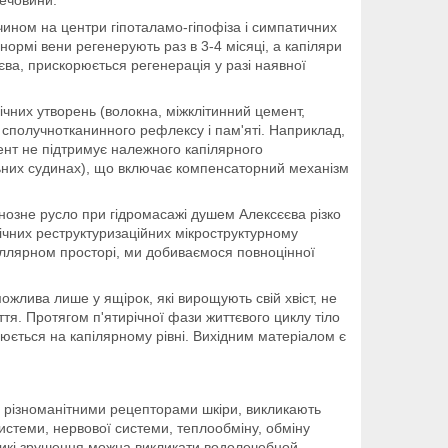
речовини.
ном на центри гіпоталамо-гіпофіза і симпатичних
ормі вени регенерують раз в 3-4 місяці, а капіляри
єва, прискорюється регенерація у разі наявної
них утворень (волокна, міжклітинний цемент,
ер сполучнотканинного рефлексу і пам'яті. Наприклад,
нт не підтримує належного капілярного
льних судинах), що включає компенсаторний механізм
енозне русло при гідромасажі душем Алексєєва різко
олічних реструктуризаційних мікроструктурному
иллярном просторі, ми добиваємося повноцінної
можлива лише у ящірок, які вирощують свій хвіст, не
тя. Протягом п'ятирічної фази життєвого циклу тіло
юється на капілярному рівні. Вихідним матеріалом є
різноманітними рецепторами шкіри, викликають
системи, нервової системи, теплообміну, обміну
еликі зрушення можна викликати водолечебной