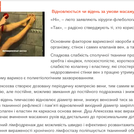
Відновлюється чи відень за умови масаж
«Ні», – люто заявляють хірурги-флеболог
«Так», – радісно стверджують ті, хто кор
Основним фактором варикозної хвороби вен
організму, стінок і самих клапанів вен, а т
Спадкова слабкість сполучної тканини п
хребта і кінцівок, плоскостопістю, коротк
слабкістю колагену і еластину, які спост
недорозвинені стінки вен з працею утрим
му варикоз є полиетіологічним захворюванням.
ксєєва створює дозовану періодичну компресію вени, тим самим мех
ію, але постійне, можливо звикання до постійного подразника і зни
 відень тимчасово відновлює діаметр вени, знижує венозний тиск за
 тканинної рефлексії і пам'яті відновлений вихідний діаметр закрі
олаген і еластин як каркасна основа вени. Душ Алексєєва має ви
чає вчинення масажних рухів від дистальних до проксимальним діля
ний лімфодренаж дає можливість швидко і ефективно розвантажити
ня вираженості хронічного лімфостазу поліпшується тканинний обмі