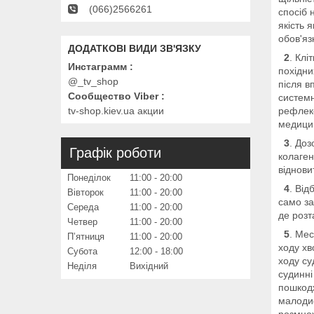
(066)2566261
спосіб 
якість 
обов'яз
2
. Клі
Инстаграмм
похідни
@_tv_shop
після в
Сообщество Viber
системн
tv-shop.kiev.ua акции
рефлекс
медицин
3
. До
Графік роботи
колаген
віднови
Понеділок
11:00
20:00
4
. Від
Вівторок
11:00
20:00
само за
Середа
11:00
20:00
де розт
Четвер
11:00
20:00
5
. Ме
Пʼятниця
11:00
20:00
ходу хв
Субота
12:00
18:00
ходу су
Неділя
Вихідний
судинні
пошкодж
малодиф