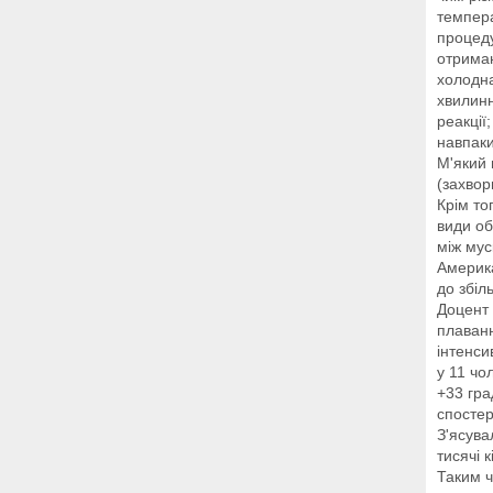
темпера
процеду
отриман
холодна
хвилинн
реакції
навпаки
М'який 
(захвор
Крім то
види об
між му
Америка
до збіл
Доцент 
плаванн
інтенси
у 11 чо
+33 гра
спосте
З'ясува
тисячі 
Таким ч