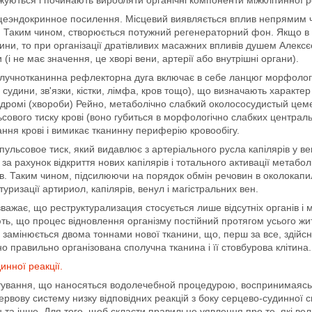
уються і починають виробляти органічні компоненти міжклітинної 
щеэндокринное посилення. Місцевий виявляється вплив непрямим чи
в. Таким чином, створюється потужний регенераторний фон. Якщо в н
ни, то при організації дратівливих масажних впливів душем Алексє
 (і не має значення, це хворі вени, артерії або внутрішні органи).
олучнотканинна рефлекторна дуга включає в себе ланцюг морфологіч
, судини, зв'язки, кістки, лімфа, кров тощо), що визначають характ
дромі (хвороби) Рейно, метаболічно слабкий околососудистый цеме
сового тиску крові (воно губиться в морфологічно слабких центра
ння крові і вимикає тканинну периферію кровообігу.
пульсовое тиск, який видавлює з артеріального русла капілярів у в
 за рахунок відкриття нових капілярів і тотального активації метаб
в. Таким чином, підсилюючи на порядок обмін речовин в околокап
туризації артириол, капілярів, венул і магістральних вен.
 вважає, що реструктурализация стосується лише відсутніх органів і 
ть, що процес відновлення організму постійний протягом усього жит
замінюється двома тоннами нової тканини, що, перш за все, здійсн
о правильно організована сполучна тканина і її стовбурова клітина.
инної реакції.
тування, що наносяться водолечебной процедурою, воспринимаясь 
ервову систему низку відповідних реакцій з боку серцево-судинної 
 та інше. Для того, щоб скласти правильне уявлення про те, які в