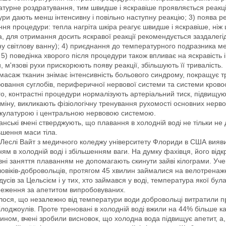
турне роздратування, тим швидше і яскравіше проявляється реакц
ри дають менш інтенсивну і повільно наступну реакцію; 3) поява р
ня процедури: тепла нагріта шкіра реагує швидше і яскравіше, ніж 
, для отримання досить яскравої реакції рекомендується заздалегід
у світлову ванну); 4) приєднання до температурного подразника ме
; 5) поведінка хворого після процедури також впливає на яскравість і 
, м'язові рухи прискорюють появу реакції, збільшують її тривалість.
масаж тканин знімає інтенсивність больового синдрому, покращує тр
ювання суглобів, периферичної нервової системи та системи кровоо
го, контрастні процедури нормалізують артеріальний тиск, підвищу
міну, викликають фізіологічну тренування рухомості основних нервов
скулатурою і центральною нервовою системою.
нські вчені стверджують, що плавання в холодній воді не тільки не 
ьшення маси тіла.
Леслі Вайт з медичного коледжу університету Флориди в США вияви
ям в холодній воді і збільшенням ваги. На думку фахівця, його ві
вні заняття плаванням не допомагають скинути зайві кілограми. Уче
ловіків-добровольців, протягом 45 хвилин займалися на велотренаже
дусів за Цельсієм і у тих, хто займався у воді, температура якої бул
реження за апетитом випробовуваних.
лося, що незалежно від температури води добровольці витратили пра
кілоджоулів. Проте треновані в холодній воді вжили на 44% більше кал
ином, вчені зробили висновок, що холодна вода підвищує апетит, а,