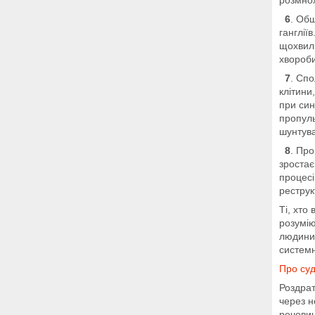
розмнож
6
. Об
ганглії
щохвили
хвороби
7
. Сп
клітини
при син
пропуль
шунтува
8
. Про
зростає
процесі
реструк
Ті, хто
розумію
людини 
системн
Про суд
Роздра
через н
речовин