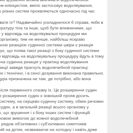
ем-клініцистом, вміло застосовує водолікування,
ку різних систем проявляються одночасно під час
вати їх? Надзвичайно ускладнилося б справа, якби в
ратуру тіла та інше, щоб бути впевненими, що
у відповідь на водолікувальні процедури ми
 організму, тим не менше, найбільш яскраво
ічною реакцією судинної системи шкіри є реакція
зує, що поява такої реакції з боку судинної системи
 у відповідь на водолікувальну процедуру йдуть в тому
на судинна реакція у практиці водолікування
акції завжди прагнуть водолечебной практиці.
 і технічно, і в сенсі дозування виконана правильно.
дура призначена не там, де потрібно, або вона
ісля первинного спазму їх. Це розширення судин
не розширення судин є зовнішній прояв досить
 систему, на серцево-судинну систему, обмін речовин
дин, а в загальній реакції всього організму у
, що зрушення і з боку інших систем і функцій
язковою вимогою до кожної водолечебной
рядом об'єктивних і суб'єктивних симптомів:
ій на дотик, незважаючи на холодну і навіть дуже