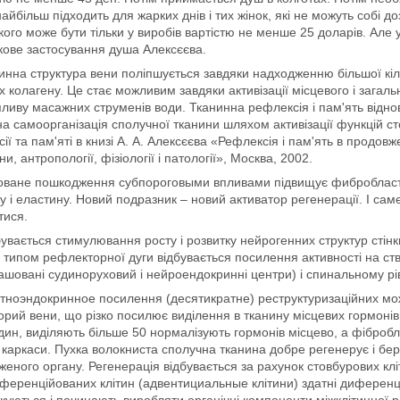
найбільш підходить для жарких днів і тих жінок, які не можуть собі 
якого може бути тільки у виробів вартістю не менше 25 доларів. Але
кове застосування душа Алексєєва.
тинна структура вени поліпшується завдяки надходженню більшої кільк
х колагену. Це стає можливим завдяки активізації місцевого і загаль
пливу масажних струменів води. Тканинна рефлексія і пам'ять відно
а самоорганізація сполучної тканини шляхом активізації функцій ст
ії та пам'яті в книзі А. А. Алексєєва «Рефлексія і пам'ять в продов
и, антропології, фізіології і патології», Москва, 2002.
зоване пошкодження субпороговыми впливами підвищує фибробласти
у і еластину. Новий подразник – новий активатор регенерації. І са
тися.
бувається стимулювання росту і розвитку нейрогенних структур стін
 типом рефлекторної дуги відбувається посилення активності на ств
ашовані судиноруховий і нейроендокринні центри) і спинальному рів
стноэндокринное посилення (десятикратне) реструктуризаційних м
орий вени, що різко посилює виділення в тканину місцевих гормонів
дин, виділяють більше 50 нормалізують гормонів місцево, а фібробла
 каркаси. Пухка волокниста сполучна тканина добре регенерує і бер
еного органу. Регенерація відбувається за рахунок стовбурових к
еренційованих клітин (адвентициальные клітини) здатні диференц