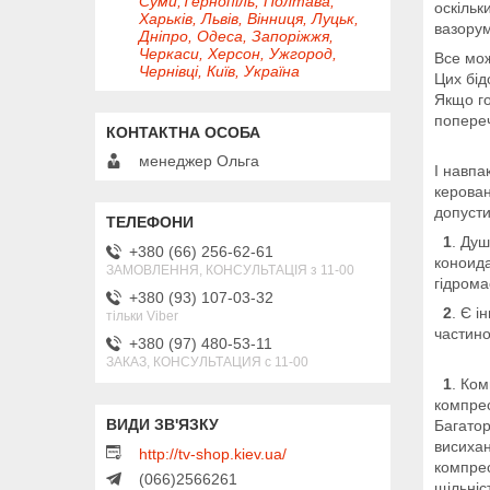
Суми,Тернопіль, Полтава,
оскільк
Харьків, Львів, Вінниця, Луцьк,
вазорум
Дніпро, Одеса, Запоріжжя,
Черкаси, Херсон, Ужгород,
Все мож
Чернівці, Київ, Україна
Цих бід
Якщо го
попереч
менеджер Ольга
І навпа
керован
допусти
1
. Душ
+380 (66) 256-62-61
коноида
ЗАМОВЛЕННЯ, КОНСУЛЬТАЦІЯ з 11-00
гідрома
+380 (93) 107-03-32
2
. Є і
тільки Viber
частино
+380 (97) 480-53-11
ЗАКАЗ, КОНСУЛЬТАЦИЯ с 11-00
1
. Ком
компрес
Багатор
висихан
http://tv-shop.kiev.ua/
компрес
(066)2566261
щільніс