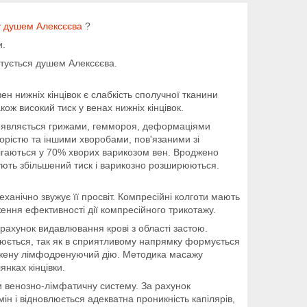
у душем Алексєєва
?
и.
истується душем Алексєєва.
 нижніх кінцівок є слабкість сполучної тканини
акож високий тиск у венах нижніх кінцівок.
роявляється грижами, геммороя, деформаціями
озорістю та іншими хворобами, пов'язаними зі
ерігаються у 70% хворих варикозом вен. Вроджено
ують збільшений тиск і варикозно розширюються.
анічно звужує її просвіт. Компресійні колготи мають
ження ефективності дії компресійного трикотажу.
 рахунок видавлювання крові з області застою.
плюється, так як в сприятливому напрямку формується
ражену лімфодренуючий дію. Методика масажу
нках кінцівки.
 венозно-лімфатичну систему. За рахунок
н і відновлюється адекватна проникність капілярів,