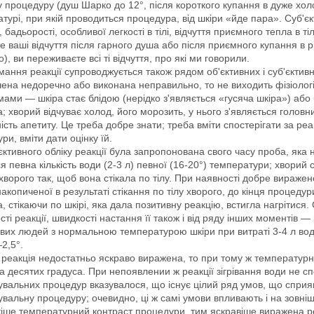
 процедуру (душ Шарко до 12°, після короткого купання в дуже холод
турі, при якій проводиться процедура, від шкіри «йде пара». Суб'є
, бадьорості, особливої легкості в тілі, відчуття приємного тепла в ті
е ваші відчуття після гарного душа або після приємного купання в рі
о), ви переживаєте всі ті відчуття, про які ми говорили.
ання реакції супроводжується також рядом об'єктивних і суб'єкти
ена недоречно або виконана неправильно, то не виходить фізіологіч
ами — шкіра стає блідою (нерідко з'являється «гусяча шкіра») а
; хворий відчуває холод, його морозить, у нього з'являється головни
тність апетиту. Це треба добре знати; треба вміти спостерігати за 
ри, вміти дати оцінку їй.
єктивного обліку реакції була запропонована свого часу проба, яка 
я певна кількість води (2-3 л) певної (16-20°) температури; хворий с
 хворого так, щоб вона стікала по тілу. При наявності добре вираже
 накопиченої в результаті стікання по тілу хворого, до кінця процед
, стікаючи по шкірі, яка дала позитивну реакцію, встигла нагрітися.
сті реакції, швидкості настання її також і від ряду інших моментів — 
вих людей з нормальною температурою шкіри при витраті 3-4 л води
2,5°.
реакція недостатньо яскраво виражена, то при тому ж температурно
ка десятих градуса. При непоявлении ж реакції зігрівання води не с
увальних процедур вказувалося, що існує цілий ряд умов, що сприяю
увальну процедуру; очевидно, ці ж самі умови впливають і на зовнішн
кіше температурний контраст процедури, тим яскравіше виражена р