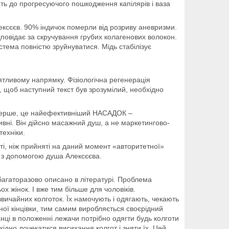
ить до прогресуючого пошкодження капілярів і ваза
лексєєв. 90% індичок померли від розриву аневризми.
дповідає за скручування грубих колагенових волокон.
стема повністю зруйнуватися. Мідь стабілізує
ятливому напрямку. Фізіологічна регенерація
 щоб наступний текст був зрозумілий, необхідно
о-перше, це найефективніший НАСАДОК –
ивні. Він дійсно масажний душ, а не маркетингово-
ехніки.
сті, ніж прийняті на даний момент «авторитетної»
 з допомогою душа Алексєєва.
 багаторазово описано в літературі. Проблема
х жінок. І вже тим більше для чоловіків.
звичайних колготок. Їх намочують і одягають, чекають
ої кінцівки, тим самим виробляється своєрідний
нці в положенні лежачи потрібно одягти будь колготи
ідно дочекатися висихання колгот і зняти їх. Цей