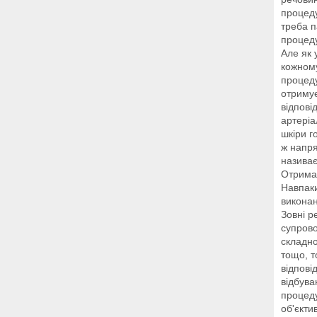
процеду
треба п
процеду
Але як 
кожному
процеду
отримує
відпові
артеріа
шкіри г
ж напря
називає
Отриман
Навпаки
викона
Зовні р
супрово
складно
тощо, т
відпові
відбува
процеду
об'єкти