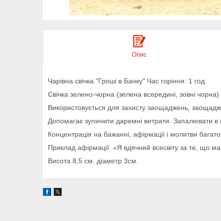
Опис
Чарівна свічка "Гроші в Банку" Час горіння: 1 год.
Свічка зелено-чорна (зелена всередині, зовні чорна)
Використовується для захисту заощаджень, заощаджен
Допомагає зупинити даремні витрати. Запалювати в пе
Концентрація на бажанні, афірмації і молитви бага
Приклад афірмації: «Я вдячний всесвіту за те, що м
Висота 8,5 см. діаметр 3см.