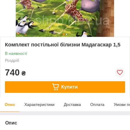
Комплект постільної білизни Мадагаскар 1,5
В наявності
Роздріб
740
₴
Купити
Опис
Характеристики
Доставка
Оплата
Умови п
Опис