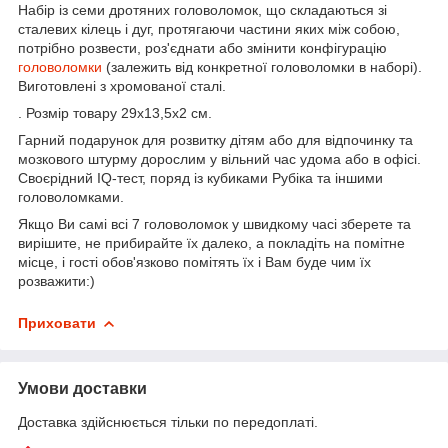
Набір із семи дротяних головоломок, що складаються зі
сталевих кілець і дуг, протягаючи частини яких між собою,
потрібно розвести, роз'єднати або змінити конфігурацію
головоломки
(залежить від конкретної головоломки в наборі).
Виготовлені з хромованої сталі.
. Розмір товару 29х13,5х2 см.
Гарний подарунок для розвитку дітям або для відпочинку та
мозкового штурму дорослим у вільний час удома або в офісі.
Своєрідний IQ-тест, поряд із кубиками Рубіка та іншими
головоломками.
Якщо Ви самі всі 7 головоломок у швидкому часі зберете та
вирішите, не прибирайте їх далеко, а покладіть на помітне
місце, і гості обов'язково помітять їх і Вам буде чим їх
розважити:)
Приховати
Умови доставки
Доставка здійснюється тільки по передоплаті.