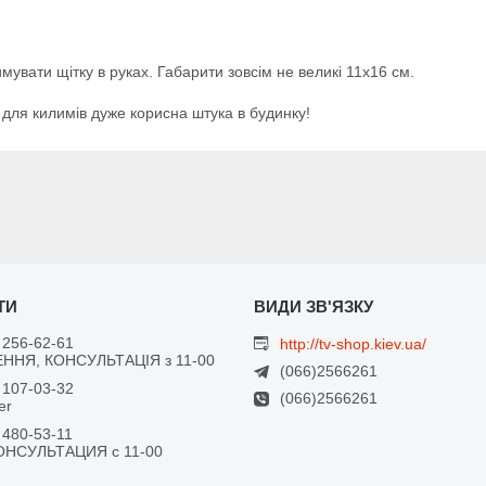
мувати щітку в руках. Габарити зовсім не великі 11х16 см.
 для килимів дуже корисна штука в будинку!
 256-62-61
http://tv-shop.kiev.ua/
ННЯ, КОНСУЛЬТАЦІЯ з 11-00
(066)2566261
 107-03-32
(066)2566261
er
 480-53-11
ОНСУЛЬТАЦИЯ с 11-00