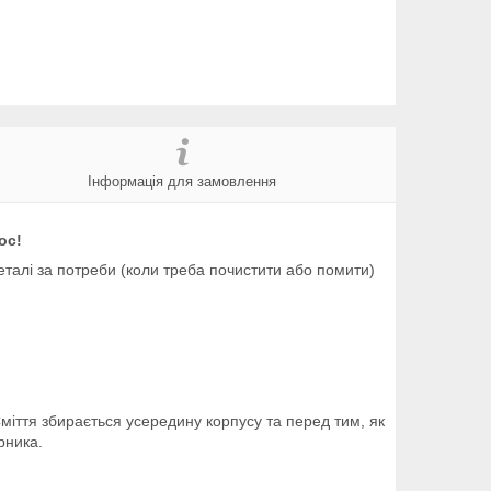
Інформація для замовлення
ос!
 деталі за потреби (коли треба почистити або помити)
 Сміття збирається усередину корпусу та перед тим, як
ірника.