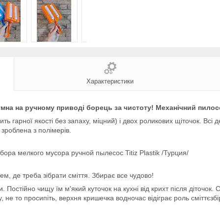
Характеристики
мна на ручному приводі борець за чистоту! Механічний пилос
ить гарної якості без запаху, міцний) і двох роликових щіточок. Всі
 зроблена з полімерів.
, де треба зібрати сміття. Збирає все чудово!
. Постійно чищу їм м'який куточок на кухні від крихт після діточок.
 не то просипіть, верхня кришечка водночас відіграє роль сміттєзб