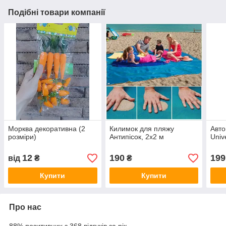
Подібні товари компанії
Морква декоративна (2
Килимок для пляжу
Авто
розміри)
Антипісок, 2х2 м
Unive
12
190
199
від
₴
₴
Купити
Купити
Про нас