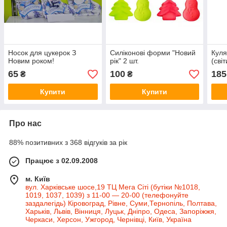
Носок для цукерок З
Силіконові форми "Новий
Куля
Новим роком!
рік" 2 шт.
(сві
65
100
185
₴
₴
Купити
Купити
Про нас
88% позитивних з 368 відгуків за рік
Працює з 02.09.2008
м. Київ
вул. Харківське шосе,19 ТЦ Мега Сіті (бутіки №1018,
1019, 1037, 1039) з 11-00 — 20-00 (телефонуйте
заздалегідь) Кіровоград, Рівне, Суми,Тернопіль, Полтава,
Харьків, Львів, Вінниця, Луцьк, Дніпро, Одеса, Запоріжжя,
Черкаси, Херсон, Ужгород, Чернівці, Київ, Україна