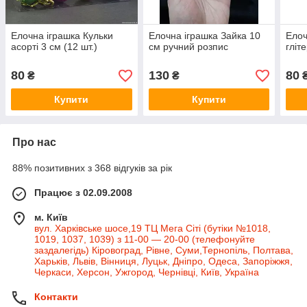
Елочна іграшка Кульки
Елочна іграшка Зайка 10
Елоч
асорті 3 см (12 шт.)
см ручний розпис
гліт
80
130
80
₴
₴
Купити
Купити
Про нас
88% позитивних з 368 відгуків за рік
Працює з 02.09.2008
м. Київ
вул. Харківське шосе,19 ТЦ Мега Сіті (бутіки №1018,
1019, 1037, 1039) з 11-00 — 20-00 (телефонуйте
заздалегідь) Кіровоград, Рівне, Суми,Тернопіль, Полтава,
Харьків, Львів, Вінниця, Луцьк, Дніпро, Одеса, Запоріжжя,
Черкаси, Херсон, Ужгород, Чернівці, Київ, Україна
Контакти