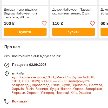
Декоративна підвіска
Декор Halloween Павуки
Деко
Відьма Halloween очі
оксамитові великі, 2 шт.
20 ш
світяться, 40 см
100
110
60
₴
₴
Купити
Купити
Про нас
88% позитивних з 368 відгуків за рік
Працює з 02.09.2008
м. Київ
вул. Харківське шосе,19 ТЦ Мега Сіті (бутіки №1018,
1019, 1037, 1039) з 11-00 — 20-00 (телефонуйте
заздалегідь) Кіровоград, Рівне, Суми,Тернопіль, Полтава,
Харьків, Львів, Вінниця, Луцьк, Дніпро, Одеса, Запоріжжя,
Черкаси, Херсон, Ужгород, Чернівці, Київ, Україна
Контакти