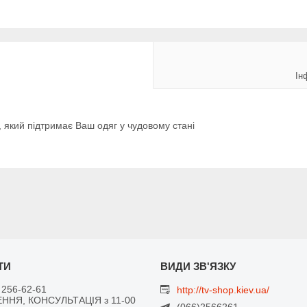
Ін
 який підтримає Ваш одяг у чудовому стані
 256-62-61
http://tv-shop.kiev.ua/
ННЯ, КОНСУЛЬТАЦІЯ з 11-00
(066)2566261