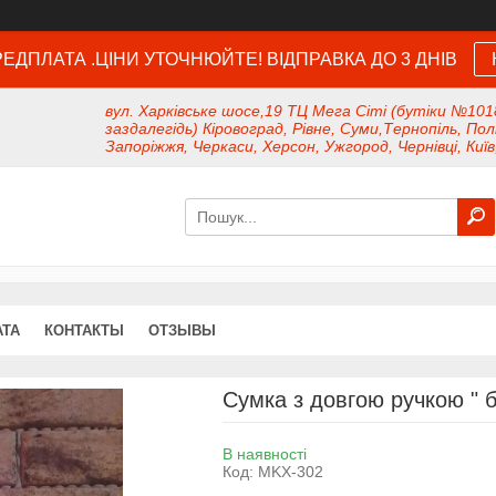
ЕДПЛАТА .ЦІНИ УТОЧНЮЙТЕ! ВІДПРАВКА ДО 3 ДНІВ
вул. Харківське шосе,19 ТЦ Мега Сіті (бутіки №101
заздалегідь) Кіровоград, Рівне, Суми,Тернопіль, Пол
Запоріжжя, Черкаси, Херсон, Ужгород, Чернівці, Київ
АТА
КОНТАКТЫ
ОТЗЫВЫ
Сумка з довгою ручкою " 
В наявності
Код:
MKX-302