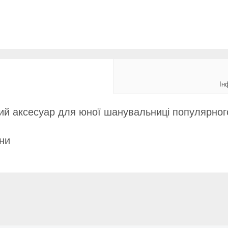
Ін
й аксесуар для юної шанувальниці популярного
ни